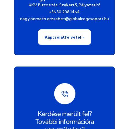
KKV Biztosítási Szakértő, Pályázatíró
+36 30 208 1464
nagy.nemeth.erzsebet@globalcegcsoport.hu
Kapcsolatfelvétel »