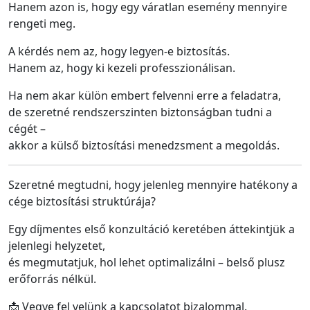
Hanem azon is, hogy egy váratlan esemény mennyire
rengeti meg.
A kérdés nem az, hogy legyen-e biztosítás.
Hanem az, hogy ki kezeli professzionálisan.
Ha nem akar külön embert felvenni erre a feladatra,
de szeretné rendszerszinten biztonságban tudni a
cégét –
akkor a külső biztosítási menedzsment a megoldás.
Szeretné megtudni, hogy jelenleg mennyire hatékony a
cége biztosítási struktúrája?
Egy díjmentes első konzultáció keretében áttekintjük a
jelenlegi helyzetet,
és megmutatjuk, hol lehet optimalizálni – belső plusz
erőforrás nélkül.
📩 Vegye fel velünk a kapcsolatot bizalommal.