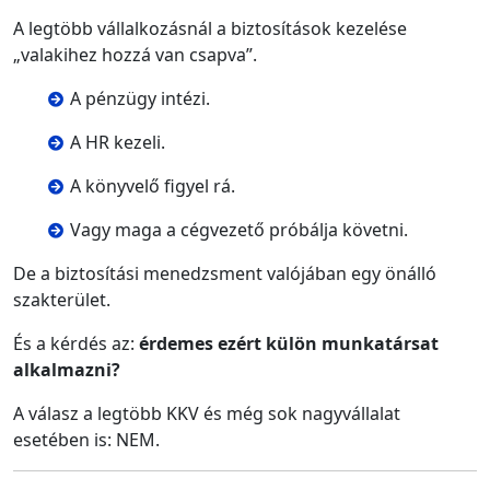
A legtöbb vállalkozásnál a biztosítások kezelése
„valakihez hozzá van csapva”.
A pénzügy intézi.
A HR kezeli.
A könyvelő figyel rá.
Vagy maga a cégvezető próbálja követni.
De a biztosítási menedzsment valójában egy önálló
szakterület.
És a kérdés az:
érdemes ezért külön munkatársat
alkalmazni?
A válasz a legtöbb KKV és még sok nagyvállalat
esetében is: NEM.