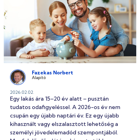
Fazekas Norbert
Alapító
2026.02.02.
Egy lakás ára 15–20 év alatt – pusztán
tudatos odafigyeléssel. A 2026-os év nem
csupán egy újabb naptári év. Ez egy újabb
kihasznált vagy elszalasztott lehetőség a
személyi jövedelemadód szempontjából.