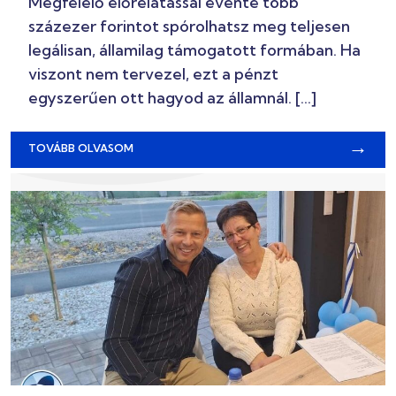
Megfelelő előrelátással évente több
százezer forintot spórolhatsz meg teljesen
legálisan, államilag támogatott formában. Ha
viszont nem tervezel, ezt a pénzt
egyszerűen ott hagyod az államnál. […]
→
TOVÁBB OLVASOM