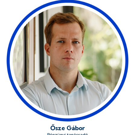
Ősze Gábor
Pénzügyi tanácsadó