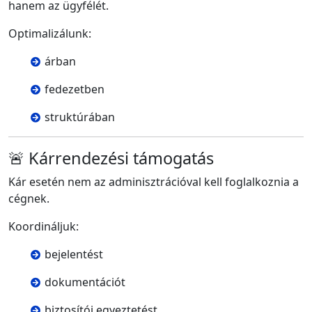
hanem az ügyfélét.
Optimalizálunk:
árban
fedezetben
struktúrában
🚨 Kárrendezési támogatás
Kár esetén nem az adminisztrációval kell foglalkoznia a
cégnek.
Koordináljuk:
bejelentést
dokumentációt
biztosítói egyeztetést