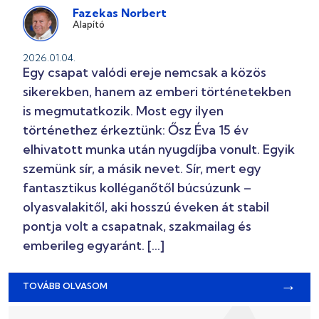
Fazekas Norbert
Alapító
2026.01.04.
Egy csapat valódi ereje nemcsak a közös
sikerekben, hanem az emberi történetekben
is megmutatkozik. Most egy ilyen
történethez érkeztünk: Ősz Éva 15 év
elhivatott munka után nyugdíjba vonult. Egyik
szemünk sír, a másik nevet. Sír, mert egy
fantasztikus kolléganőtől búcsúzunk –
olyasvalakitől, aki hosszú éveken át stabil
pontja volt a csapatnak, szakmailag és
emberileg egyaránt. […]
→
TOVÁBB OLVASOM