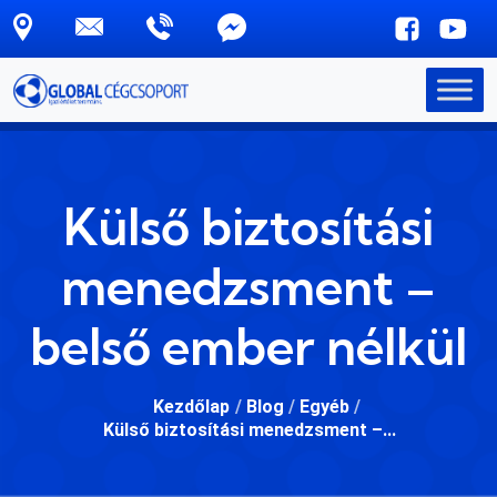
Skip to main content
Külső biztosítási
menedzsment –
belső ember nélkül
Kezdőlap
/
Blog
/
Egyéb
/
Külső biztosítási menedzsment –...