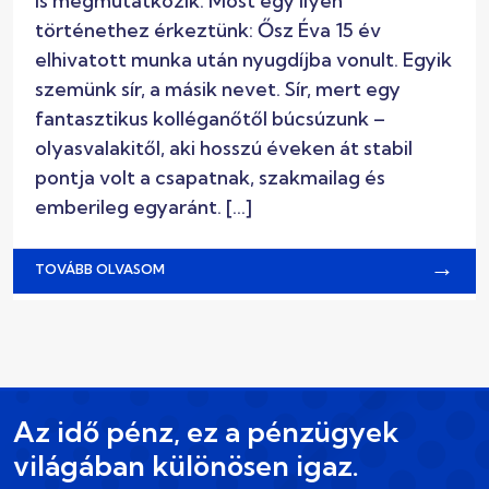
is megmutatkozik. Most egy ilyen
történethez érkeztünk: Ősz Éva 15 év
elhivatott munka után nyugdíjba vonult. Egyik
szemünk sír, a másik nevet. Sír, mert egy
fantasztikus kolléganőtől búcsúzunk –
olyasvalakitől, aki hosszú éveken át stabil
pontja volt a csapatnak, szakmailag és
emberileg egyaránt. […]
→
TOVÁBB OLVASOM
Az idő pénz, ez a pénzügyek
világában különösen igaz.