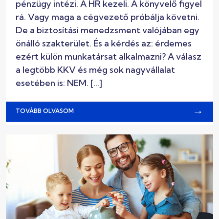
pénzügy intézi. A HR kezeli. A könyvelő figyel
rá. Vagy maga a cégvezető próbálja követni.
De a biztosítási menedzsment valójában egy
önálló szakterület. És a kérdés az: érdemes
ezért külön munkatársat alkalmazni? A válasz
a legtöbb KKV és még sok nagyvállalat
esetében is: NEM. […]
→
TOVÁBB OLVASOM