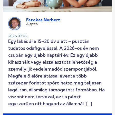
Fazekas Norbert
Alapító
2026.02.02.
Egy lakás ára 15–20 év alatt – pusztán
tudatos odafigyeléssel. A 2026-os év nem
csupán egy újabb naptári év. Ez egy újabb
kihasznált vagy elszalasztott lehetőség a
személyi jövedelemadód szempontjából.
Megfelelő előrelátással évente több
százezer forintot spórolhatsz meg teljesen
legálisan, államilag támogatott formában. Ha
viszont nem tervezel, ezt a pénzt
egyszerűen ott hagyod az államnál. […]