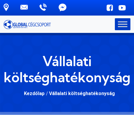
Skip to main content
Vállalati
költséghatékonyság
Kezdőlap
/
Vállalati költséghatékonyság