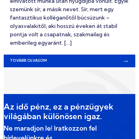
elhivatott munka után nyugdíjba vonult. Egyik
szemünk sír, a másik nevet. Sír, mert egy
fantasztikus kolléganőtől búcsúzunk –
olyasvalakitől, aki hosszú éveken át stabil
pontja volt a csapatnak, szakmailag és
emberileg egyaránt. […]
→
TOVÁBB OLVASOM
Az idő pénz, ez a pénzügyek
világában különösen igaz.
Ne maradjon le! Iratkozzon fel
hírlevelünkre és