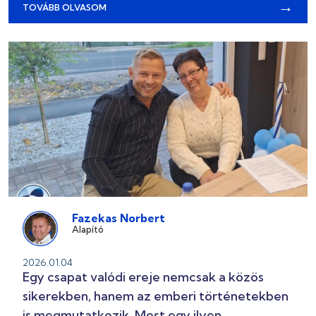
→
TOVÁBB OLVASOM
Fazekas Norbert
Alapító
2026.01.04
Egy csapat valódi ereje nemcsak a közös
sikerekben, hanem az emberi történetekben
is megmutatkozik. Most egy ilyen