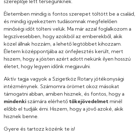
szereplője lett térségünknek.
Életemben mindig is fontos szerepet töltött be a család,
és mindig igyekeztem tudásomnak megfelelően
minőségi időt tölteni velük. Ma már azzal foglalkozom a
legszívesebben, hogy azokból az emberekből, akik
közel állnak hozzám, a lehető legtöbbet kihozzam.
Életem középpontjába az önfejlesztés került, mert
hiszem, hogy a jóisten azért adott nekünk ilyen hosszú
életet, hogy legyen időnk megjavulni.
Aktív tagja vagyok a Szigetköz Rotary jótékonysági
intézménynek. Számomra örömet okoz másokat
támogatni abban, amiben hisznek, és fontos, hogy a
mindenki
számára elérhető
tőkejövedelmet
minél
előbb el tudják érni. Hiszem, hogy a jövő azoké, akik
hisznek benne.
Gyere és tartozz közénk te is!