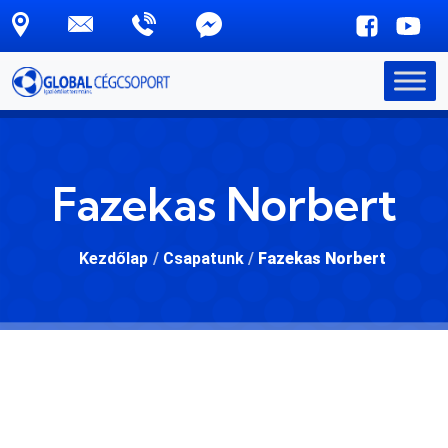
Skip to main content
Fazekas Norbert
Kezdőlap
/
Csapatunk
/
Fazekas Norbert