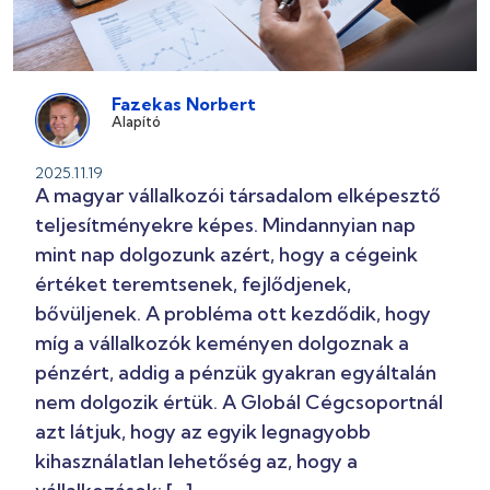
Fazekas Norbert
Alapító
2025.11.19
A magyar vállalkozói társadalom elképesztő
teljesítményekre képes. Mindannyian nap
mint nap dolgozunk azért, hogy a cégeink
értéket teremtsenek, fejlődjenek,
bővüljenek. A probléma ott kezdődik, hogy
míg a vállalkozók keményen dolgoznak a
pénzért, addig a pénzük gyakran egyáltalán
nem dolgozik értük. A Globál Cégcsoportnál
azt látjuk, hogy az egyik legnagyobb
kihasználatlan lehetőség az, hogy a