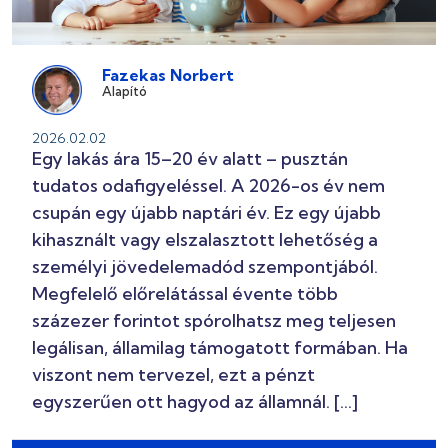
Fazekas Norbert
Alapító
2026.02.02
Egy lakás ára 15–20 év alatt – pusztán
tudatos odafigyeléssel. A 2026-os év nem
csupán egy újabb naptári év. Ez egy újabb
kihasznált vagy elszalasztott lehetőség a
személyi jövedelemadód szempontjából.
Megfelelő előrelátással évente több
százezer forintot spórolhatsz meg teljesen
legálisan, államilag támogatott formában. Ha
viszont nem tervezel, ezt a pénzt
egyszerűen ott hagyod az államnál. […]