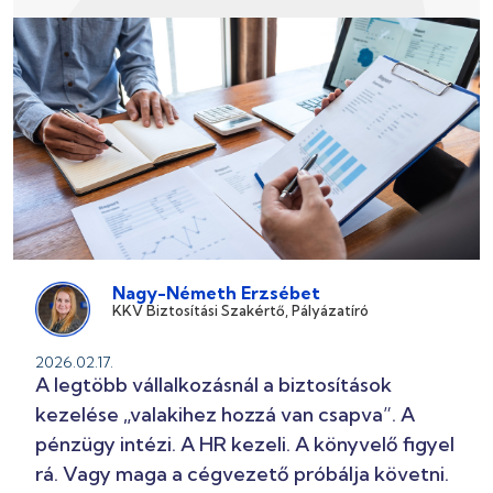
Nagy-Németh Erzsébet
KKV Biztosítási Szakértő, Pályázatíró
2026.02.17.
A legtöbb vállalkozásnál a biztosítások
kezelése „valakihez hozzá van csapva”. A
pénzügy intézi. A HR kezeli. A könyvelő figyel
rá. Vagy maga a cégvezető próbálja követni.