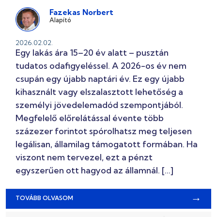
Fazekas Norbert
Alapító
2026.02.02.
Egy lakás ára 15–20 év alatt – pusztán
tudatos odafigyeléssel. A 2026-os év nem
csupán egy újabb naptári év. Ez egy újabb
kihasznált vagy elszalasztott lehetőség a
személyi jövedelemadód szempontjából.
Megfelelő előrelátással évente több
százezer forintot spórolhatsz meg teljesen
legálisan, államilag támogatott formában. Ha
viszont nem tervezel, ezt a pénzt
egyszerűen ott hagyod az államnál. […]
→
TOVÁBB OLVASOM