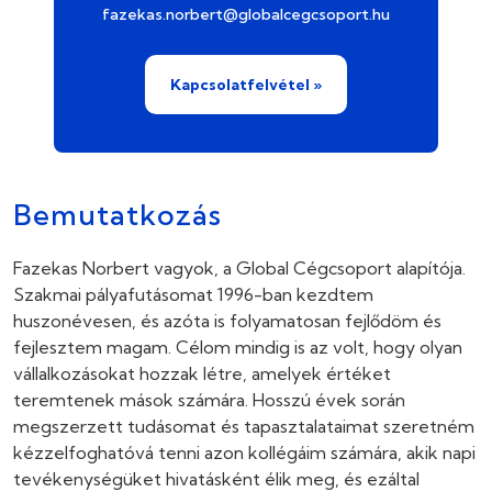
fazekas.norbert@globalcegcsoport.hu
Kapcsolatfelvétel »
Bemutatkozás
Fazekas Norbert vagyok, a Global Cégcsoport alapítója.
Szakmai pályafutásomat 1996-ban kezdtem
huszonévesen, és azóta is folyamatosan fejlődöm és
fejlesztem magam. Célom mindig is az volt, hogy olyan
vállalkozásokat hozzak létre, amelyek értéket
teremtenek mások számára. Hosszú évek során
megszerzett tudásomat és tapasztalataimat szeretném
kézzelfoghatóvá tenni azon kollégáim számára, akik napi
tevékenységüket hivatásként élik meg, és ezáltal