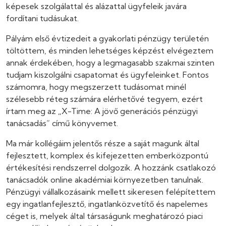
képesek szolgálattal és alázattal ügyfeleik javára
fordítani tudásukat.
Pályám első évtizedeit a gyakorlati pénzügy területén
töltöttem, és minden lehetséges képzést elvégeztem
annak érdekében, hogy a legmagasabb szakmai szinten
tudjam kiszolgálni csapatomat és ügyfeleinket. Fontos
számomra, hogy megszerzett tudásomat minél
szélesebb réteg számára elérhetővé tegyem, ezért
írtam meg az „X-Time: A jövő generációs pénzügyi
tanácsadás” című könyvemet.
Ma már kollégáim jelentős része a saját magunk által
fejlesztett, komplex és kifejezetten emberközpontú
értékesítési rendszerrel dolgozik. A hozzánk csatlakozó
tanácsadók online akadémiai környezetben tanulnak.
Pénzügyi vállalkozásaink mellett sikeresen felépítettem
egy ingatlanfejlesztő, ingatlanközvetítő és napelemes
céget is, melyek által társaságunk meghatározó piaci