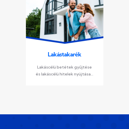
Lakástakarék
Lakáscélú betétek gyűjtése
és lakáscélú hitelek nyújtása...