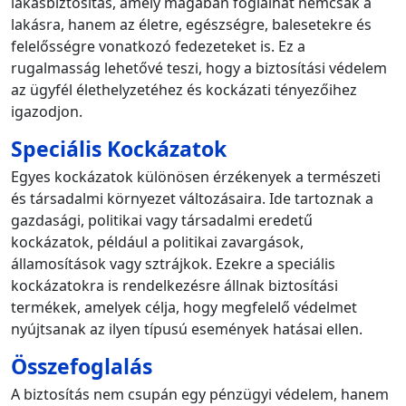
lakásbiztosítás, amely magában foglalhat nemcsak a
lakásra, hanem az életre, egészségre, balesetekre és
felelősségre vonatkozó fedezeteket is. Ez a
rugalmasság lehetővé teszi, hogy a biztosítási védelem
az ügyfél élethelyzetéhez és kockázati tényezőihez
igazodjon.
Speciális Kockázatok
Egyes kockázatok különösen érzékenyek a természeti
és társadalmi környezet változásaira. Ide tartoznak a
gazdasági, politikai vagy társadalmi eredetű
kockázatok, például a politikai zavargások,
államosítások vagy sztrájkok. Ezekre a speciális
kockázatokra is rendelkezésre állnak biztosítási
termékek, amelyek célja, hogy megfelelő védelmet
nyújtsanak az ilyen típusú események hatásai ellen.
Összefoglalás
A biztosítás nem csupán egy pénzügyi védelem, hanem