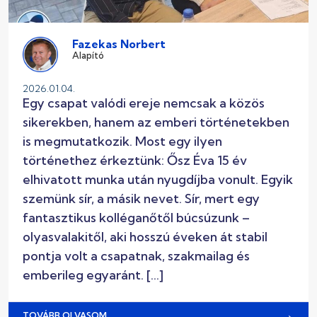
Fazekas Norbert
Alapító
2026.01.04.
Egy csapat valódi ereje nemcsak a közös
sikerekben, hanem az emberi történetekben
is megmutatkozik. Most egy ilyen
történethez érkeztünk: Ősz Éva 15 év
elhivatott munka után nyugdíjba vonult. Egyik
szemünk sír, a másik nevet. Sír, mert egy
fantasztikus kolléganőtől búcsúzunk –
olyasvalakitől, aki hosszú éveken át stabil
pontja volt a csapatnak, szakmailag és
emberileg egyaránt. […]
→
TOVÁBB OLVASOM