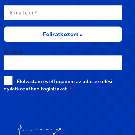
Feliratkozom »
Address
Elolvastam és elfogadom az
adatkezelési
nyilatkozatban
foglaltakat.
*