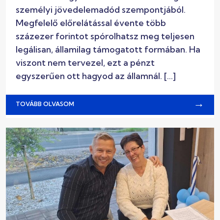
személyi jövedelemadód szempontjából.
Megfelelő előrelátással évente több
százezer forintot spórolhatsz meg teljesen
legálisan, államilag támogatott formában. Ha
viszont nem tervezel, ezt a pénzt
egyszerűen ott hagyod az államnál. […]
→
TOVÁBB OLVASOM