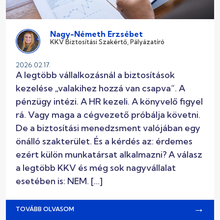
Nagy-Németh Erzsébet
KKV Biztosítási Szakértő, Pályázatíró
2026.02.17.
A legtöbb vállalkozásnál a biztosítások
kezelése „valakihez hozzá van csapva”. A
pénzügy intézi. A HR kezeli. A könyvelő figyel
rá. Vagy maga a cégvezető próbálja követni.
De a biztosítási menedzsment valójában egy
önálló szakterület. És a kérdés az: érdemes
ezért külön munkatársat alkalmazni? A válasz
a legtöbb KKV és még sok nagyvállalat
esetében is: NEM. […]
→
TOVÁBB OLVASOM