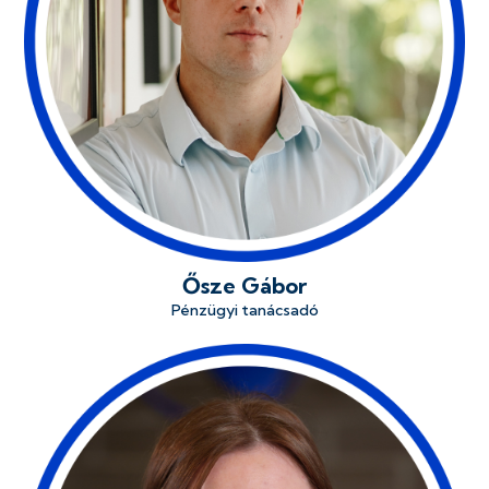
Ősze Gábor
Pénzügyi tanácsadó