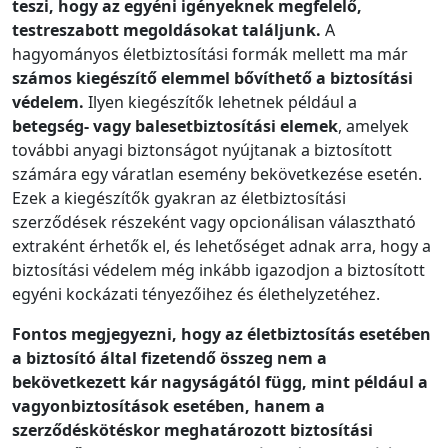
teszi, hogy az egyéni igényeknek megfelelő,
testreszabott megoldásokat találjunk.
A
hagyományos életbiztosítási formák mellett ma már
számos kiegészítő elemmel bővíthető a biztosítási
védelem.
Ilyen kiegészítők lehetnek például a
betegség- vagy balesetbiztosítási elemek
, amelyek
további anyagi biztonságot nyújtanak a biztosított
számára egy váratlan esemény bekövetkezése esetén.
Ezek a kiegészítők gyakran az életbiztosítási
szerződések részeként vagy opcionálisan választható
extraként érhetők el, és lehetőséget adnak arra, hogy a
biztosítási védelem még inkább igazodjon a biztosított
egyéni kockázati tényezőihez és élethelyzetéhez.
Fontos megjegyezni, hogy az életbiztosítás esetében
a biztosító által fizetendő összeg nem a
bekövetkezett kár nagyságától függ, mint például a
vagyonbiztosítások esetében, hanem a
szerződéskötéskor meghatározott biztosítási