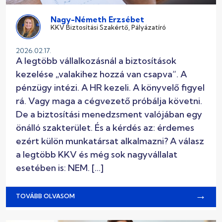
Nagy-Németh Erzsébet
KKV Biztosítási Szakértő, Pályázatíró
2026.02.17.
A legtöbb vállalkozásnál a biztosítások
kezelése „valakihez hozzá van csapva”. A
pénzügy intézi. A HR kezeli. A könyvelő figyel
rá. Vagy maga a cégvezető próbálja követni.
De a biztosítási menedzsment valójában egy
önálló szakterület. És a kérdés az: érdemes
ezért külön munkatársat alkalmazni? A válasz
a legtöbb KKV és még sok nagyvállalat
esetében is: NEM. […]
→
TOVÁBB OLVASOM