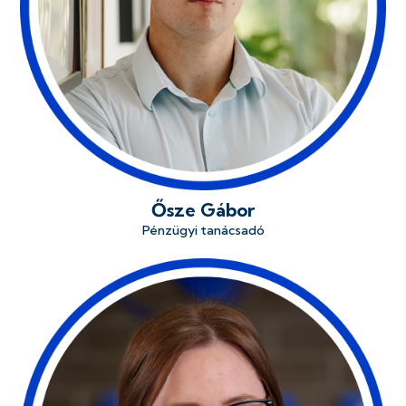
Ősze Gábor
Pénzügyi tanácsadó