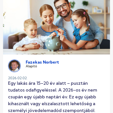
Fazekas Norbert
Alapító
2026.02.02.
Egy lakás ára 15–20 év alatt – pusztán
tudatos odafigyeléssel. A 2026-os év nem
csupán egy újabb naptári év. Ez egy újabb
kihasznált vagy elszalasztott lehetőség a
személyi jövedelemadód szempontjából.