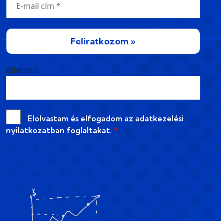
Feliratkozom »
Address
Elolvastam és elfogadom az
adatkezelési
nyilatkozatban
foglaltakat.
*