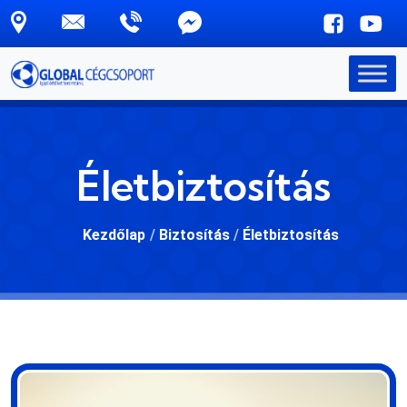
Skip to main content
Életbiztosítás
Kezdőlap
/
Biztosítás
/
Életbiztosítás