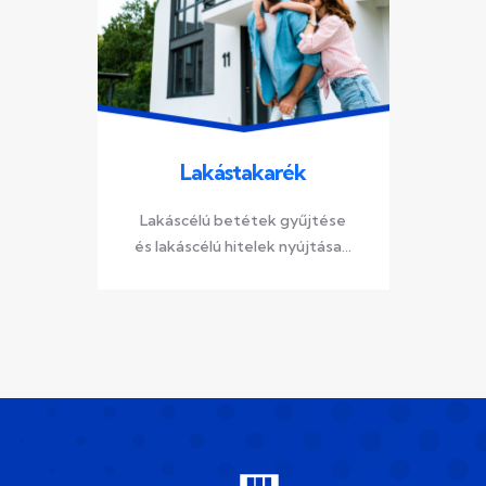
Lakástakarék
Lakáscélú betétek gyűjtése
és lakáscélú hitelek nyújtása...