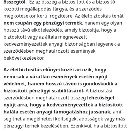
összegtől.
Ez az összeg a biztosított és a biztosító
közötti megállapodás tárgya, és a szerződés
megkötésekor kerül rögzítésre. Az életbiztosítás tehát
nem csupán egy pénzügyi termék
, hanem egy olyan
hosszú távú elköteleződés, amely biztosítja, hogy a
biztosított vagy az általa megnevezett
kedvezményezettek anyagi biztonságban legyenek a
szerződésben meghatározott események
bekövetkezésekor.
Az életbiztosítás előnyei közé tartozik, hogy
nemcsak a váratlan események esetén nyújt
védelmet, hanem hosszú távon is gondoskodik a
biztosított pénzügyi stabilitásáról.
A biztosítási
szerződésben meghatározott összeg
lehetőséget
nyújt arra, hogy a kedvezményezettek a biztosított
halála esetén anyagi támogatáshoz jussanak,
ami
segíthet a megélhetési költségek, adósságok vagy más
pénzügyi terhek kezelésében. Ezenkívül, ha a biztosított