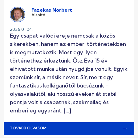
Fazekas Norbert
Alapító
2026.01.04.
Egy csapat valódi ereje nemcsak a közös
sikerekben, hanem az emberi történetekben
is megmutatkozik. Most egy ilyen
történethez érkeztünk: Ősz Éva 15 év
elhivatott munka után nyugdíjba vonult. Egyik
szemünk sír, a másik nevet. Sír, mert egy
fantasztikus kolléganőtől búcsúzunk –
olyasvalakitől, aki hosszú éveken át stabil
pontja volt a csapatnak, szakmailag és
emberileg egyaránt. […]
→
TOVÁBB OLVASOM