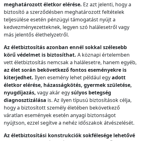
meghatározott életkor elérése.
Ez azt jelenti, hogy a
biztosító a szerződésben meghatározott feltételek
teljesülése esetén pénzügyi támogatást nyújt a
kedvezményezetteknek, legyen szó halálesetről vagy
más jelentős élethelyzetről.
Az életbiztosítás azonban ennél sokkal szélesebb
körű védelmet is biztosíthat.
A köznapi értelemben
vett életbiztosítás nemcsak a halálesetre, hanem egyéb,
az élet során bekövetkező fontos eseményekre is
kiterjedhet.
Ilyen esemény lehet például egy
adott
életkor elérése, házasságkötés, gyermek születése,
nyugdíjazás,
vagy akár egy
súlyos betegség
diagnosztizálása
is. Az ilyen típusú biztosítások célja,
hogy a biztosított személy életében bekövetkező
váratlan események esetén anyagi biztonságot
nyújtson, ezzel segítve a nehéz időszakok átvészelését.
Az életbiztosítási konstrukciók sokfélesége lehetővé