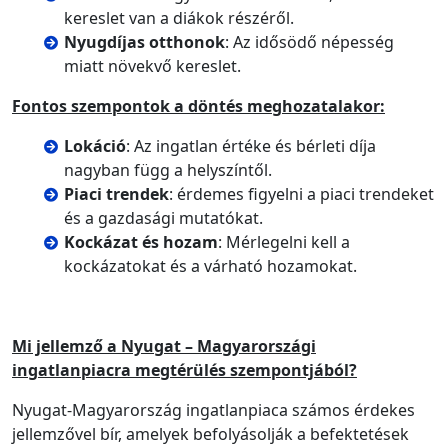
kereslet van a diákok részéről.
Nyugdíjas otthonok
: Az idősödő népesség
miatt növekvő kereslet.
Fontos szempontok a döntés meghozatalakor:
Lokáció
: Az ingatlan értéke és bérleti díja
nagyban függ a helyszíntől.
Piaci trendek
: érdemes figyelni a piaci trendeket
és a gazdasági mutatókat.
Kockázat és hozam
: Mérlegelni kell a
kockázatokat és a várható hozamokat.
Mi jellemző a Nyugat – Magyarországi
ingatlanpiacra megtérülés szempontjából?
Nyugat-Magyarország ingatlanpiaca számos érdekes
jellemzővel bír, amelyek befolyásolják a befektetések