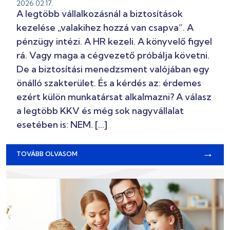
2026.02.17.
A legtöbb vállalkozásnál a biztosítások
kezelése „valakihez hozzá van csapva”. A
pénzügy intézi. A HR kezeli. A könyvelő figyel
rá. Vagy maga a cégvezető próbálja követni.
De a biztosítási menedzsment valójában egy
önálló szakterület. És a kérdés az: érdemes
ezért külön munkatársat alkalmazni? A válasz
a legtöbb KKV és még sok nagyvállalat
esetében is: NEM. […]
→
TOVÁBB OLVASOM