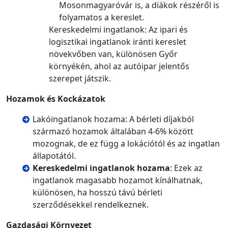
Mosonmagyaróvár is, a diákok részéről is
folyamatos a kereslet.
Kereskedelmi ingatlanok: Az ipari és
logisztikai ingatlanok iránti kereslet
növekvőben van, különösen Győr
környékén, ahol az autóipar jelentős
szerepet játszik.
Hozamok és Kockázatok
Lakóingatlanok hozama: A bérleti díjakból
származó hozamok általában 4-6% között
mozognak, de ez függ a lokációtól és az ingatlan
állapotától.
Kereskedelmi ingatlanok hozama
: Ezek az
ingatlanok magasabb hozamot kínálhatnak,
különösen, ha hosszú távú bérleti
szerződésekkel rendelkeznek.
Gazdasági Környezet