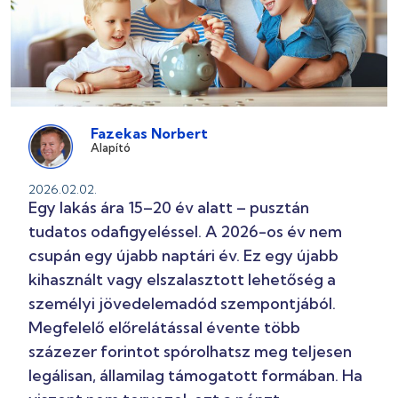
Fazekas Norbert
Alapító
2026.02.02.
Egy lakás ára 15–20 év alatt – pusztán
tudatos odafigyeléssel. A 2026-os év nem
csupán egy újabb naptári év. Ez egy újabb
kihasznált vagy elszalasztott lehetőség a
személyi jövedelemadód szempontjából.
Megfelelő előrelátással évente több
százezer forintot spórolhatsz meg teljesen
legálisan, államilag támogatott formában. Ha