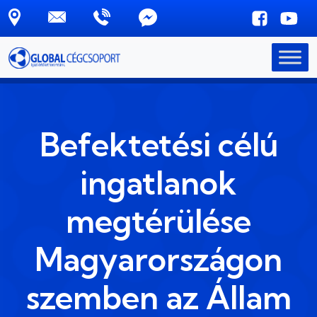
Skip to main content
Befektetési célú
ingatlanok
megtérülése
Magyarországon
szemben az Állam