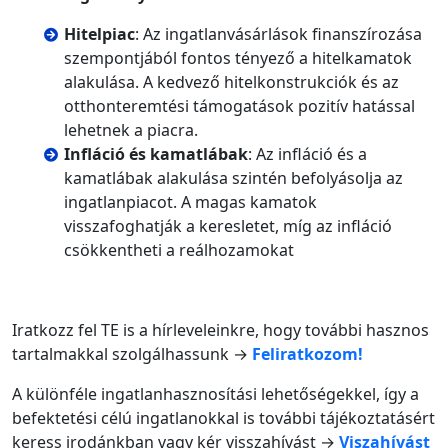
Hitelpiac
: Az ingatlanvásárlások finanszírozása
szempontjából fontos tényező a hitelkamatok
alakulása. A kedvező hitelkonstrukciók és az
otthonteremtési támogatások pozitív hatással
lehetnek a piacra.
Infláció és kamatlábak
: Az infláció és a
kamatlábak alakulása szintén befolyásolja az
ingatlanpiacot. A magas kamatok
visszafoghatják a keresletet, míg az infláció
csökkentheti a reálhozamokat
Iratkozz fel TE is a hírleveleinkre, hogy további hasznos
tartalmakkal szolgálhassunk →
Feliratkozom!
A különféle ingatlanhasznosítási lehetőségekkel, így a
befektetési célú ingatlanokkal is további tájékoztatásért
keress irodánkban vagy kér visszahívást →
Viszahívást