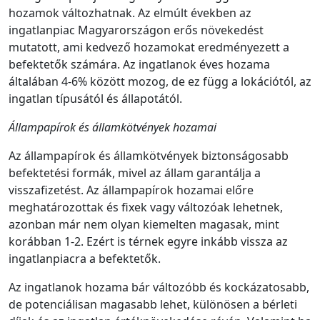
hozamok változhatnak. Az elmúlt években az
ingatlanpiac Magyarországon erős növekedést
mutatott, ami kedvező hozamokat eredményezett a
befektetők számára. Az ingatlanok éves hozama
általában 4-6% között mozog, de ez függ a lokációtól, az
ingatlan típusától és állapotától.
Állampapírok és államkötvények hozamai
Az állampapírok és államkötvények biztonságosabb
befektetési formák, mivel az állam garantálja a
visszafizetést. Az állampapírok hozamai előre
meghatározottak és fixek vagy változóak lehetnek,
azonban már nem olyan kiemelten magasak, mint
korábban 1-2. Ezért is térnek egyre inkább vissza az
ingatlanpiacra a befektetők.
Az ingatlanok hozama bár változóbb és kockázatosabb,
de potenciálisan magasabb lehet, különösen a bérleti