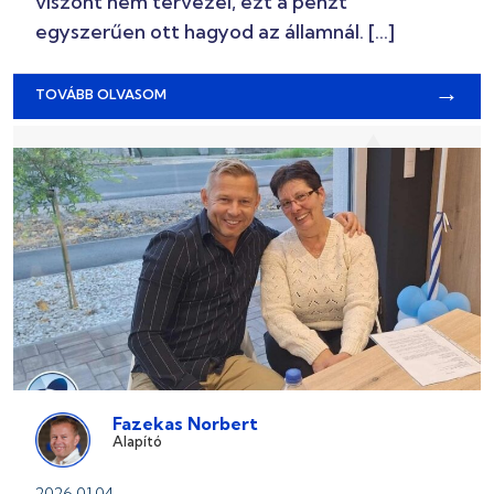
viszont nem tervezel, ezt a pénzt
egyszerűen ott hagyod az államnál. […]
→
TOVÁBB OLVASOM
Fazekas Norbert
Alapító
2026.01.04.