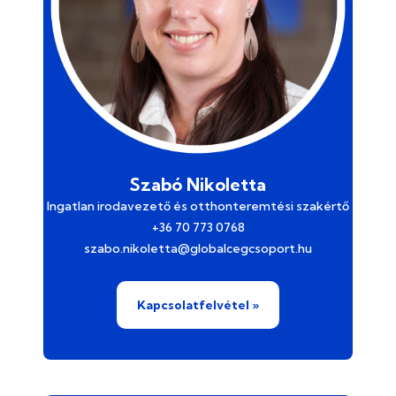
Szabó Nikoletta
Ingatlan irodavezető és otthonteremtési szakértő
+36 70 773 0768
szabo.nikoletta@globalcegcsoport.hu
Kapcsolatfelvétel »