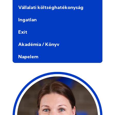
Vállalati költséghatékonyság
Ingatlan
Exit
Akadémia / Könyv
Napelem