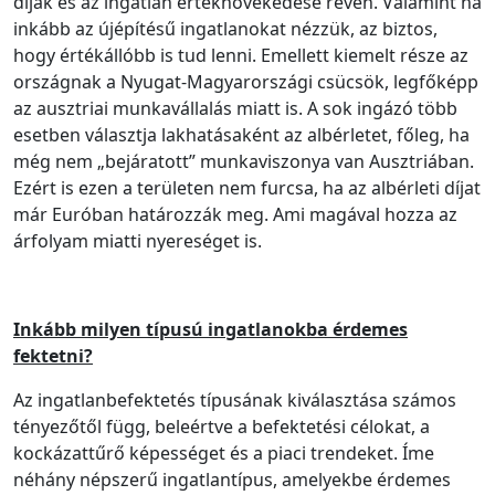
díjak és az ingatlan értéknövekedése révén. Valamint ha
inkább az újépítésű ingatlanokat nézzük, az biztos,
hogy értékállóbb is tud lenni. Emellett kiemelt része az
országnak a Nyugat-Magyarországi csücsök, legfőképp
az ausztriai munkavállalás miatt is. A sok ingázó több
esetben választja lakhatásaként az albérletet, főleg, ha
még nem „bejáratott” munkaviszonya van Ausztriában.
Ezért is ezen a területen nem furcsa, ha az albérleti díjat
már Euróban határozzák meg. Ami magával hozza az
árfolyam miatti nyereséget is.
Inkább milyen típusú ingatlanokba érdemes
fektetni?
Az ingatlanbefektetés típusának kiválasztása számos
tényezőtől függ, beleértve a befektetési célokat, a
kockázattűrő képességet és a piaci trendeket. Íme
néhány népszerű ingatlantípus, amelyekbe érdemes