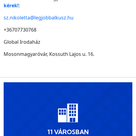
kérek!
:
sz.nikoletta@legjobbalkusz.hu
+36707730768
Global Irodaház
Mosonmagyaróvár, Kossuth Lajos u. 16.
11 VÁROSBAN