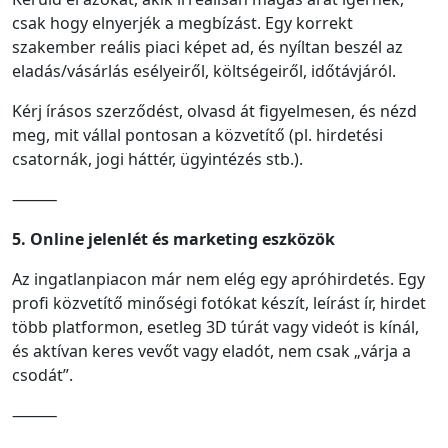
csak hogy elnyerjék a megbízást. Egy korrekt
szakember reális piaci képet ad, és nyíltan beszél az
eladás/vásárlás esélyeiről, költségeiről, időtávjáról.
Kérj írásos szerződést, olvasd át figyelmesen, és nézd
meg, mit vállal pontosan a közvetítő (pl. hirdetési
csatornák, jogi háttér, ügyintézés stb.).
⸻
5. Online jelenlét és marketing eszközök
Az ingatlanpiacon már nem elég egy apróhirdetés. Egy
profi közvetítő minőségi fotókat készít, leírást ír, hirdet
több platformon, esetleg 3D túrát vagy videót is kínál,
és aktívan keres vevőt vagy eladót, nem csak „várja a
csodát”.
⸻