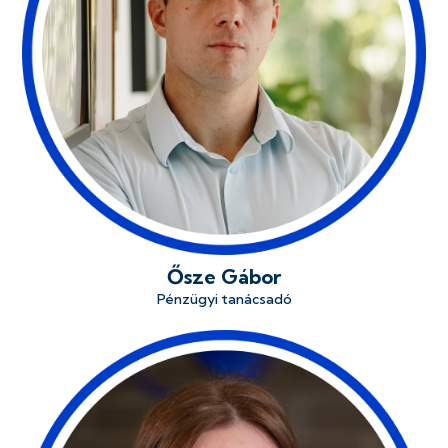
Ősze Gábor
Pénzügyi tanácsadó