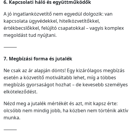
6. Kapcsolati háló és együttműködők
A jó ingatlanközvetítő nem egyedül dolgozik: van
kapcsolata ügyvédekkel, hitelközvetítőkkel,
értékbecslőkkel, felújító csapatokkal – vagyis komplex
megoldást tud nyújtani.
⸻
7. Megbízási forma és jutalék
Ne csak az ár alapján dönts! Egy kizárólagos megbízás
esetén a közvetítő motiváltabb lehet, míg a többes
megbízás gyorsaságot hozhat – de kevesebb személyes
elköteleződést.
Nézd meg a jutalék mértékét és azt, mit kapsz érte:
olcsóbb nem mindig jobb, ha közben nem történik aktív
munka.
⸻