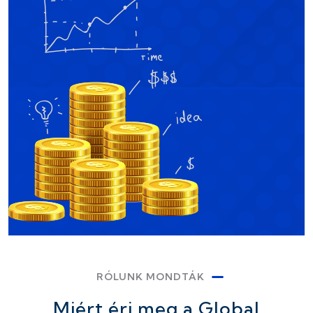
RÓLUNK MONDTÁK
Miért éri meg a Global