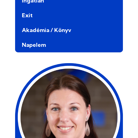
Ingatlan
Exit
Akadémia / Könyv
Napelem