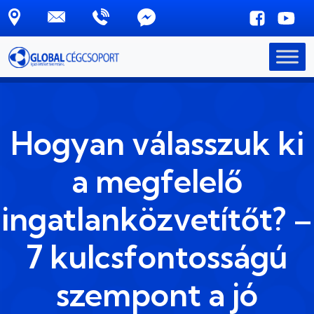
Skip to main content
Hogyan válasszuk ki
a megfelelő
ingatlanközvetítőt? –
7 kulcsfontosságú
szempont a jó