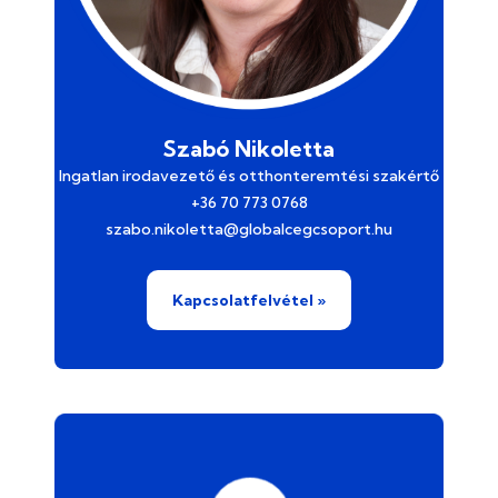
Szabó Nikoletta
Ingatlan irodavezető és otthonteremtési szakértő
+36 70 773 0768
szabo.nikoletta@globalcegcsoport.hu
Kapcsolatfelvétel »