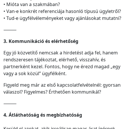
• Mióta van a szakmában?
• Van-e konkrét referenciája hasonló típusú ügyletről?
• Tud-e ügyfélvéleményeket vagy ajánlásokat mutatni?
⸻
3. Kommunikáció és elérhetőség
Egy jó közvetítő nemcsak a hirdetést adja fel, hanem
rendszeresen tájékoztat, elérhető, visszahív, és
partnerként kezel. Fontos, hogy ne érezd magad „egy
vagy a sok közül” ügyfélként.
Figyeld meg már az első kapcsolatfelvételnél: gyorsan
válaszol? Figyelmes? Érthetően kommunikál?
⸻
4. Átláthatóság és megbízhatóság
Kerüld el azokat, akik irreálisan magas árat ígérnek,