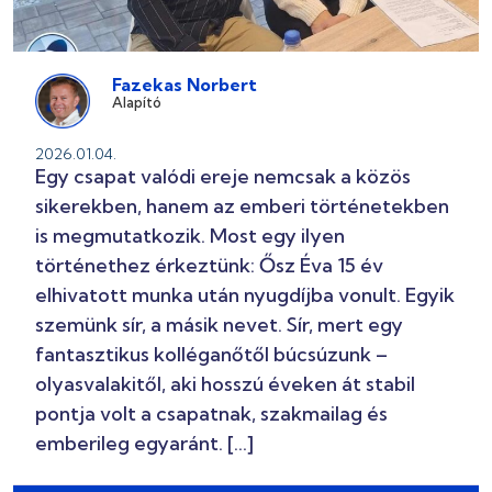
Fazekas Norbert
Alapító
2026.01.04.
Egy csapat valódi ereje nemcsak a közös
sikerekben, hanem az emberi történetekben
is megmutatkozik. Most egy ilyen
történethez érkeztünk: Ősz Éva 15 év
elhivatott munka után nyugdíjba vonult. Egyik
szemünk sír, a másik nevet. Sír, mert egy
fantasztikus kolléganőtől búcsúzunk –
olyasvalakitől, aki hosszú éveken át stabil
pontja volt a csapatnak, szakmailag és
emberileg egyaránt. […]