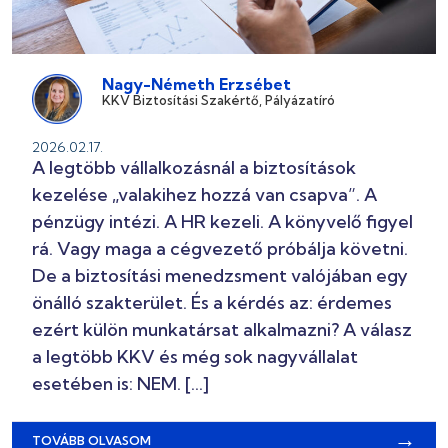
Nagy-Németh Erzsébet
KKV Biztosítási Szakértő, Pályázatíró
2026.02.17.
A legtöbb vállalkozásnál a biztosítások
kezelése „valakihez hozzá van csapva”. A
pénzügy intézi. A HR kezeli. A könyvelő figyel
rá. Vagy maga a cégvezető próbálja követni.
De a biztosítási menedzsment valójában egy
önálló szakterület. És a kérdés az: érdemes
ezért külön munkatársat alkalmazni? A válasz
a legtöbb KKV és még sok nagyvállalat
esetében is: NEM. […]
→
TOVÁBB OLVASOM