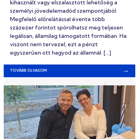
kihasznált vagy elszalasztott lehetőség a
személyi jövedelemadód szempontjából.
Megfelelő előrelátással évente több
százezer forintot spórolhatsz meg teljesen
legálisan, államilag támogatott formában. Ha
viszont nem tervezel, ezt a pénzt
egyszerűen ott hagyod az államnál. […]
→
TOVÁBB OLVASOM