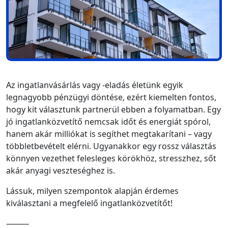
Az ingatlanvásárlás vagy -eladás életünk egyik
legnagyobb pénzügyi döntése, ezért kiemelten fontos,
hogy kit választunk partnerül ebben a folyamatban. Egy
jó ingatlanközvetítő nemcsak időt és energiát spórol,
hanem akár milliókat is segíthet megtakarítani – vagy
többletbevételt elérni. Ugyanakkor egy rossz választás
könnyen vezethet felesleges körökhöz, stresszhez, sőt
akár anyagi veszteséghez is.
Lássuk, milyen szempontok alapján érdemes
kiválasztani a megfelelő ingatlanközvetítőt!
⸻