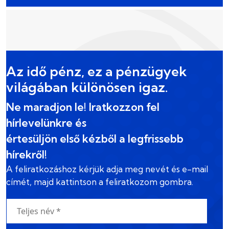
Az idő pénz, ez a pénzügyek
világában különösen igaz.
Ne maradjon le! Iratkozzon fel
hírlevelünkre és
értesüljön első kézből a legfrissebb
hírekről!
A feliratkozáshoz kérjük adja meg nevét és e-mail
címét, majd kattintson a feliratkozom gombra.