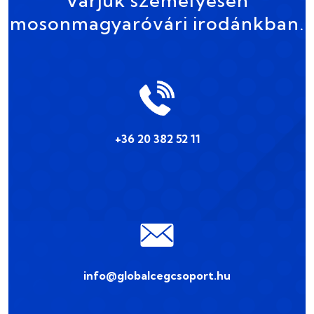
Várjuk személyesen
mosonmagyaróvári irodánkban.
+36 20 382 52 11
info@globalcegcsoport.hu