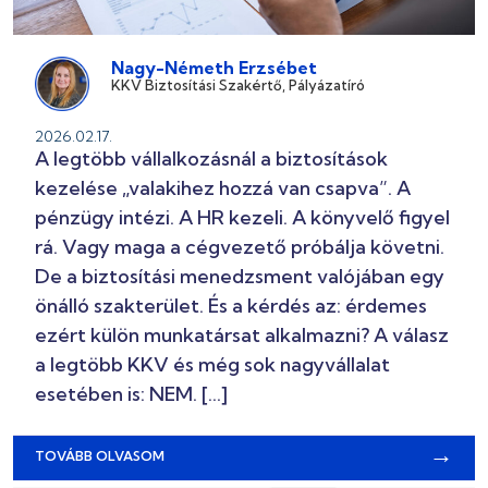
Nagy-Németh Erzsébet
KKV Biztosítási Szakértő, Pályázatíró
2026.02.17.
A legtöbb vállalkozásnál a biztosítások
kezelése „valakihez hozzá van csapva”. A
pénzügy intézi. A HR kezeli. A könyvelő figyel
rá. Vagy maga a cégvezető próbálja követni.
De a biztosítási menedzsment valójában egy
önálló szakterület. És a kérdés az: érdemes
ezért külön munkatársat alkalmazni? A válasz
a legtöbb KKV és még sok nagyvállalat
esetében is: NEM. […]
→
TOVÁBB OLVASOM