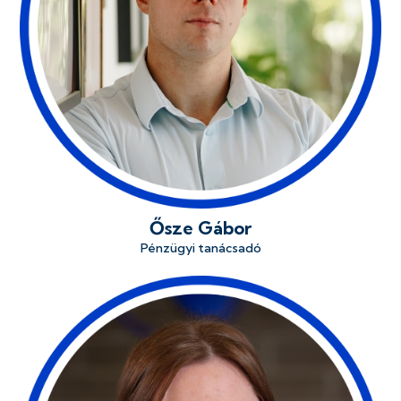
Ősze Gábor
Pénzügyi tanácsadó