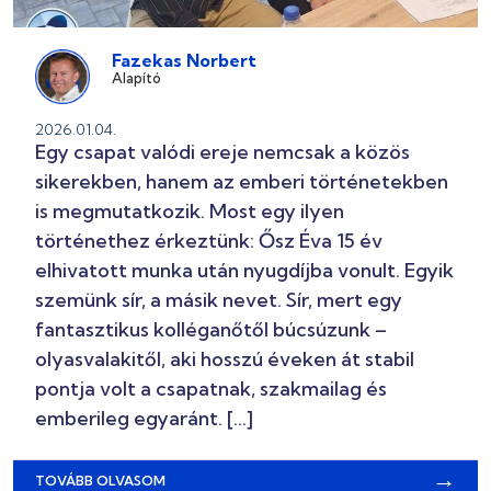
Fazekas Norbert
Alapító
2026.01.04.
Egy csapat valódi ereje nemcsak a közös
sikerekben, hanem az emberi történetekben
is megmutatkozik. Most egy ilyen
történethez érkeztünk: Ősz Éva 15 év
elhivatott munka után nyugdíjba vonult. Egyik
szemünk sír, a másik nevet. Sír, mert egy
fantasztikus kolléganőtől búcsúzunk –
olyasvalakitől, aki hosszú éveken át stabil
pontja volt a csapatnak, szakmailag és
emberileg egyaránt. […]
→
TOVÁBB OLVASOM