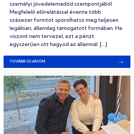
személyi jövedelemadód szempontjából.
Megfelelő előrelátással évente több
százezer forintot spórolhatsz meg teljesen
legálisan, államilag támogatott formában. Ha
viszont nem tervezel, ezt a pénzt
egyszerűen ott hagyod az államnál. […]
→
TOVÁBB OLVASOM