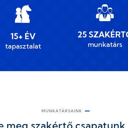
25 SZAKÉRT
15+ ÉV
munkatárs
tapasztalat
MUNKATÁRSAINK
e meg szakértő csapatunk 