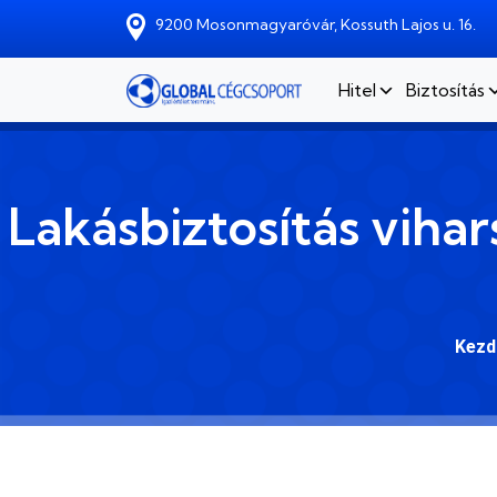
Skip to main content
9200 Mosonmagyaróvár, Kossuth Lajos u. 16.
Hitel
Biztosítás
Lakásbiztosítás viha
Kezd