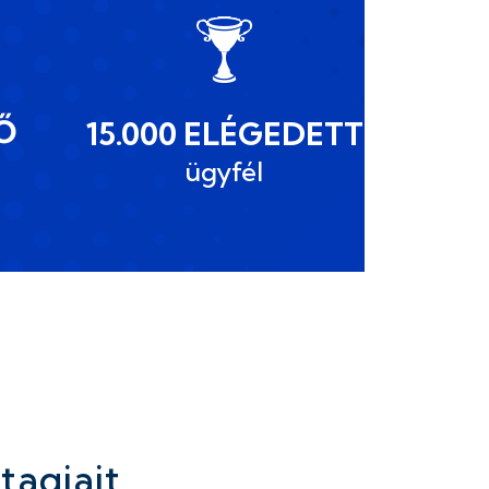
Ő
15.000 ELÉGEDETT
ügyfél
tagjait