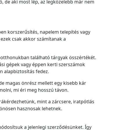
ió, de aki most lép, az legközelebb már nem
en korszerűsítés, napelem telepítés vagy
 ezek csak akkor számítanak a
 otthonukban található tárgyak összértékét.
ási gépek vagy éppen kerti szerszámok
 alapbiztosítás fedez.
, de magas önrész mellett egy kisebb kár
lni, mi éri meg hosszú távon.
rákérdezhetünk, mint a zárcsere, iratpótlás
ülönösen hasznosak lehetnek.
 módosítsuk a jelenlegi szerződésünket. Így