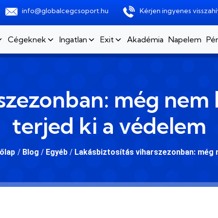
info@globalcegcsoport.hu
Kérjen ingyenes visszahí
Cégeknek
Ingatlan
Exit
Akadémia
Napelem
Pén
rszezonban: még nem 
terjed ki a védelem
őlap
/
Blog
/
Egyéb
/
Lakásbiztosítás viharszezonban: még n