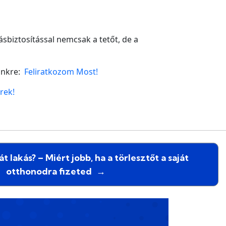
sbiztosítással nemcsak a tetőt, de a
lünkre:
Feliratkozom Most!
rek!
t lakás? – Miért jobb, ha a törlesztőt a saját
otthonodra fizeted
→