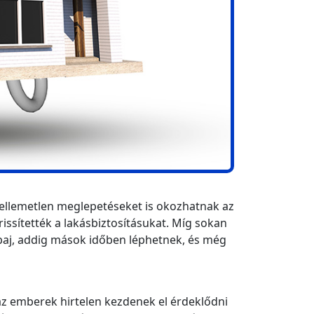
kellemetlen meglepetéseket is okozhatnak az
issítették a lakásbiztosításukat. Míg sokan
baj, addig mások időben léphetnek, és még
az emberek hirtelen kezdenek el érdeklődni