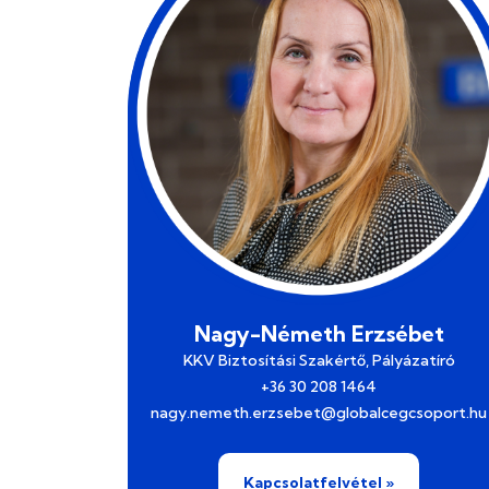
Nagy-Németh Erzsébet
KKV Biztosítási Szakértő, Pályázatíró
+36 30 208 1464
nagy.nemeth.erzsebet@globalcegcsoport.hu
Kapcsolatfelvétel »