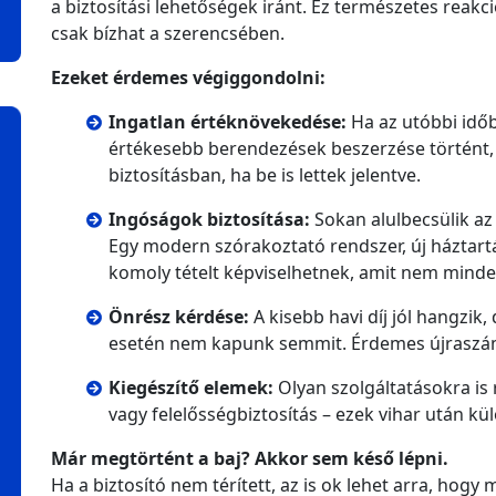
a biztosítási lehetőségek iránt. Ez természetes reakc
csak bízhat a szerencsében.
Ezeket érdemes végiggondolni:
Ingatlan értéknövekedése:
Ha az utóbbi időb
értékesebb berendezések beszerzése történt,
biztosításban, ha be is lettek jelentve.
Ingóságok biztosítása:
Sokan alulbecsülik az
Egy modern szórakoztató rendszer, új háztart
komoly tételt képviselhetnek, amit nem minden
Önrész kérdése:
A kisebb havi díj jól hangzik
esetén nem kapunk semmit. Érdemes újraszámo
Kiegészítő elemek:
Olyan szolgáltatásokra is 
vagy felelősségbiztosítás – ezek vihar után k
Már megtörtént a baj? Akkor sem késő lépni.
Ha a biztosító nem térített, az is ok lehet arra, hogy