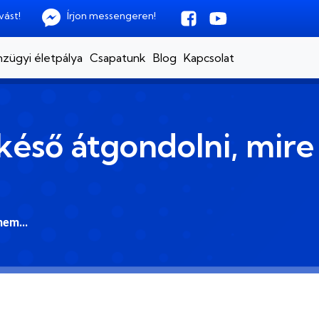
vást!
Írjon messengeren!
zügyi életpálya
Csapatunk
Blog
Kapcsolat
késő átgondolni, mire
em...