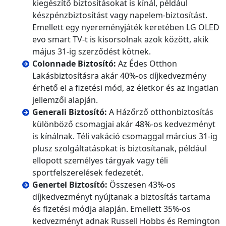
kiegészítő biztosításokat is kínál, például
készpénzbiztosítást vagy napelem-biztosítást.
Emellett egy nyereményjáték keretében LG OLED
evo smart TV-t is kisorsolnak azok között, akik
május 31-ig szerződést kötnek.
Colonnade Biztosító:
Az Édes Otthon
Lakásbiztosításra akár 40%-os díjkedvezmény
érhető el a fizetési mód, az életkor és az ingatlan
jellemzői alapján.
Generali Biztosító:
A Házőrző otthonbiztosítás
különböző csomagjai akár 48%-os kedvezményt
is kínálnak. Téli vakáció csomaggal március 31-ig
plusz szolgáltatásokat is biztosítanak, például
ellopott személyes tárgyak vagy téli
sportfelszerelések fedezetét.
Genertel Biztosító:
Összesen 43%-os
díjkedvezményt nyújtanak a biztosítás tartama
és fizetési módja alapján. Emellett 35%-os
kedvezményt adnak Russell Hobbs és Remington