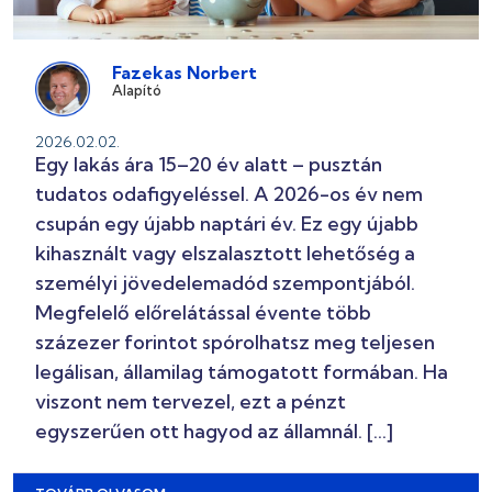
Fazekas Norbert
Alapító
2026.02.02.
Egy lakás ára 15–20 év alatt – pusztán
tudatos odafigyeléssel. A 2026-os év nem
csupán egy újabb naptári év. Ez egy újabb
kihasznált vagy elszalasztott lehetőség a
személyi jövedelemadód szempontjából.
Megfelelő előrelátással évente több
százezer forintot spórolhatsz meg teljesen
legálisan, államilag támogatott formában. Ha
viszont nem tervezel, ezt a pénzt
egyszerűen ott hagyod az államnál. […]