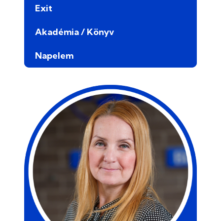
Exit
Akadémia / Könyv
Napelem