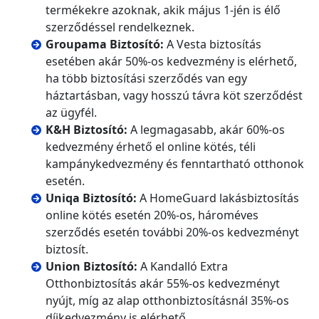
termékekre azoknak, akik május 1-jén is élő
szerződéssel rendelkeznek.
Groupama Biztosító:
A Vesta biztosítás
esetében akár 50%-os kedvezmény is elérhető,
ha több biztosítási szerződés van egy
háztartásban, vagy hosszú távra köt szerződést
az ügyfél.
K&H Biztosító:
A legmagasabb, akár 60%-os
kedvezmény érhető el online kötés, téli
kampánykedvezmény és fenntartható otthonok
esetén.
Uniqa Biztosító:
A HomeGuard lakásbiztosítás
online kötés esetén 20%-os, hároméves
szerződés esetén további 20%-os kedvezményt
biztosít.
Union Biztosító:
A Kandalló Extra
Otthonbiztosítás akár 55%-os kedvezményt
nyújt, míg az alap otthonbiztosításnál 35%-os
díjkedvezmény is elérhető.