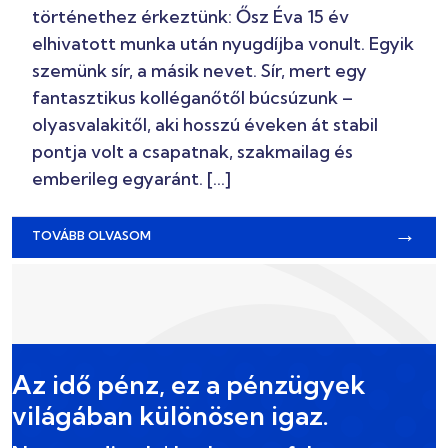
történethez érkeztünk: Ősz Éva 15 év
elhivatott munka után nyugdíjba vonult. Egyik
szemünk sír, a másik nevet. Sír, mert egy
fantasztikus kolléganőtől búcsúzunk –
olyasvalakitől, aki hosszú éveken át stabil
pontja volt a csapatnak, szakmailag és
emberileg egyaránt. […]
→
TOVÁBB OLVASOM
Az idő pénz, ez a pénzügyek
világában különösen igaz.