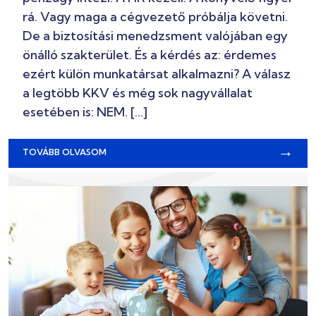
rá. Vagy maga a cégvezető próbálja követni.
De a biztosítási menedzsment valójában egy
önálló szakterület. És a kérdés az: érdemes
ezért külön munkatársat alkalmazni? A válasz
a legtöbb KKV és még sok nagyvállalat
esetében is: NEM. […]
→
TOVÁBB OLVASOM