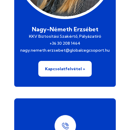
Nagy-Németh Erzsébet
KKV Biztosítási Szakértő, Pályázatíró
+36 30 208 1464
nagy.nemeth.erzsebet@globalcegcsoport.hu
Kapcsolatfelvétel »