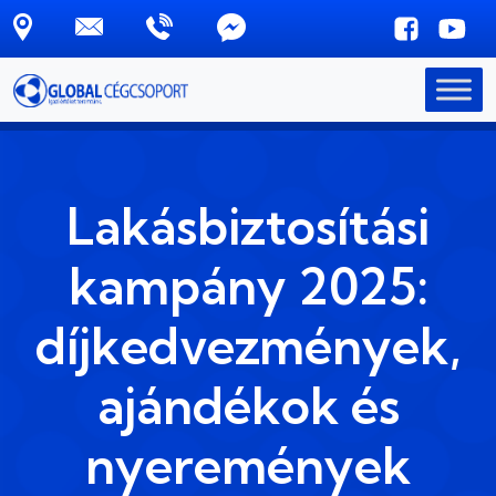
Skip to main content
Lakásbiztosítási
kampány 2025:
díjkedvezmények,
ajándékok és
nyeremények