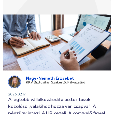
Nagy-Németh Erzsébet
KKV Biztosítási Szakértő, Pályázatíró
2026.02.17.
A legtöbb vállalkozásnál a biztosítások
kezelése „valakihez hozzá van csapva”. A
pénzügy intézi. A HR kezeli. A könyvelő figyel