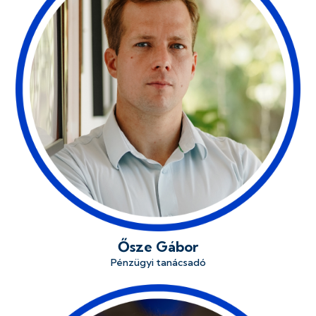
Ősze Gábor
Pénzügyi tanácsadó