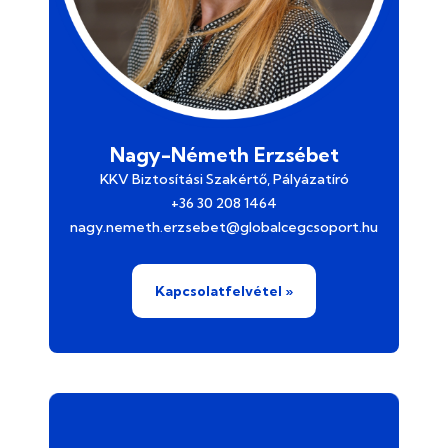
Nagy-Németh Erzsébet
KKV Biztosítási Szakértő, Pályázatíró
+36 30 208 1464
nagy.nemeth.erzsebet@globalcegcsoport.hu
Kapcsolatfelvétel »