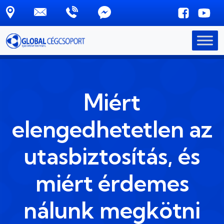
Skip to main content
Miért
elengedhetetlen az
utasbiztosítás, és
miért érdemes
nálunk megkötni