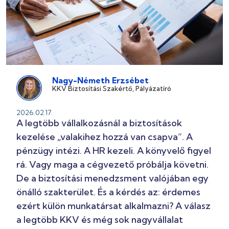
Nagy-Németh Erzsébet
KKV Biztosítási Szakértő, Pályázatíró
2026.02.17.
A legtöbb vállalkozásnál a biztosítások
kezelése „valakihez hozzá van csapva”. A
pénzügy intézi. A HR kezeli. A könyvelő figyel
rá. Vagy maga a cégvezető próbálja követni.
De a biztosítási menedzsment valójában egy
önálló szakterület. És a kérdés az: érdemes
ezért külön munkatársat alkalmazni? A válasz
a legtöbb KKV és még sok nagyvállalat