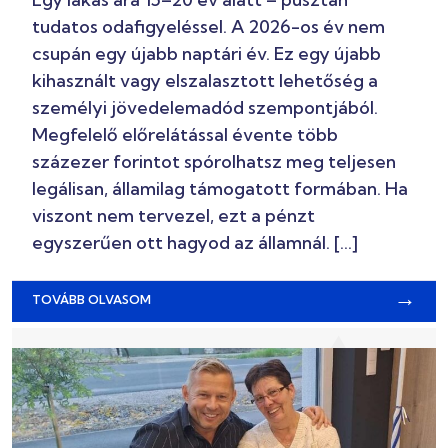
tudatos odafigyeléssel. A 2026-os év nem
csupán egy újabb naptári év. Ez egy újabb
kihasznált vagy elszalasztott lehetőség a
személyi jövedelemadód szempontjából.
Megfelelő előrelátással évente több
százezer forintot spórolhatsz meg teljesen
legálisan, államilag támogatott formában. Ha
viszont nem tervezel, ezt a pénzt
egyszerűen ott hagyod az államnál. […]
→
TOVÁBB OLVASOM