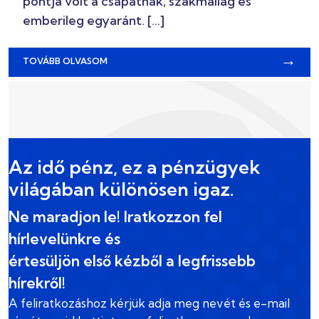
pontja volt a csapatnak, szakmailag és
emberileg egyaránt. […]
→
TOVÁBB OLVASOM
Az idő pénz, ez a pénzügyek
világában különösen igaz.
Ne maradjon le! Iratkozzon fel
hírlevelünkre és
értesüljön első kézből a legfrissebb
hírekről!
A feliratkozáshoz kérjük adja meg nevét és e-mail