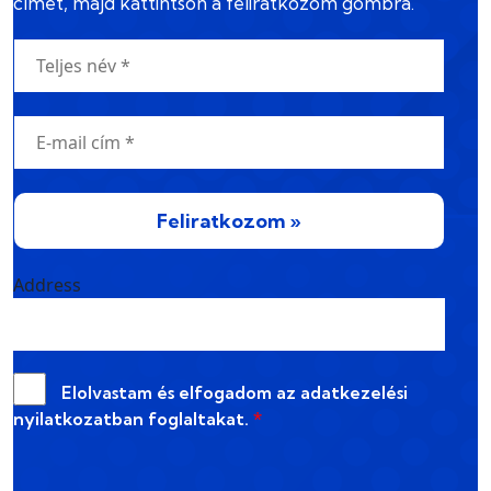
címét, majd kattintson a feliratkozom gombra.
Feliratkozom »
Address
Elolvastam és elfogadom az
adatkezelési
nyilatkozatban
foglaltakat.
*