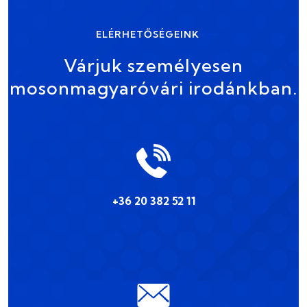
ELÉRHETŐSÉGEINK
Várjuk személyesen
mosonmagyaróvári irodánkban.
+36 20 382 52 11