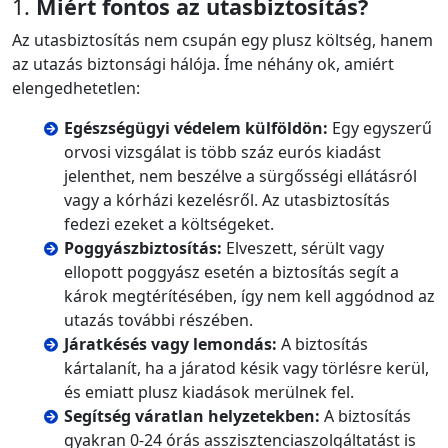
1.
Miért fontos az utasbiztosítás?
Az utasbiztosítás nem csupán egy plusz költség, hanem
az utazás biztonsági hálója. Íme néhány ok, amiért
elengedhetetlen:
Egészségügyi védelem külföldön:
Egy egyszerű
orvosi vizsgálat is több száz eurós kiadást
jelenthet, nem beszélve a sürgősségi ellátásról
vagy a kórházi kezelésről. Az utasbiztosítás
fedezi ezeket a költségeket.
Poggyászbiztosítás:
Elveszett, sérült vagy
ellopott poggyász esetén a biztosítás segít a
károk megtérítésében, így nem kell aggódnod az
utazás további részében.
Járatkésés vagy lemondás:
A biztosítás
kártalanít, ha a járatod késik vagy törlésre kerül,
és emiatt plusz kiadások merülnek fel.
Segítség váratlan helyzetekben:
A biztosítás
gyakran 0-24 órás asszisztenciaszolgáltatást is