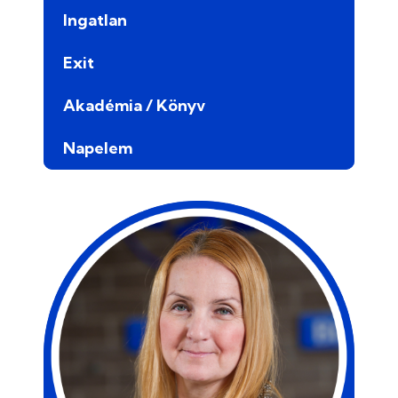
Ingatlan
Exit
Akadémia / Könyv
Napelem