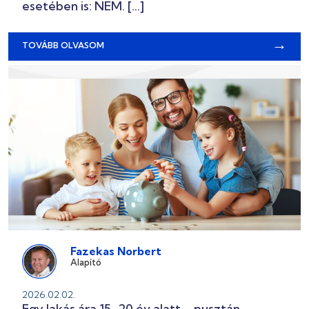
esetében is: NEM. […]
→
TOVÁBB OLVASOM
Fazekas Norbert
Alapító
2026.02.02.
Egy lakás ára 15–20 év alatt – pusztán