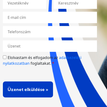
Elolvastam és elfogadom az
adatkezelési
nyilatkozatban
foglaltakat.
*