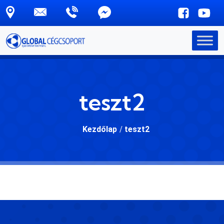
Skip to main content
teszt2
Kezdőlap
/
teszt2