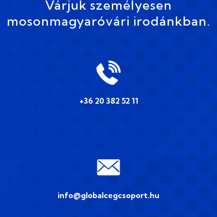
Várjuk személyesen
mosonmagyaróvári irodánkban.
+36 20 382 52 11
info@globalcegcsoport.hu