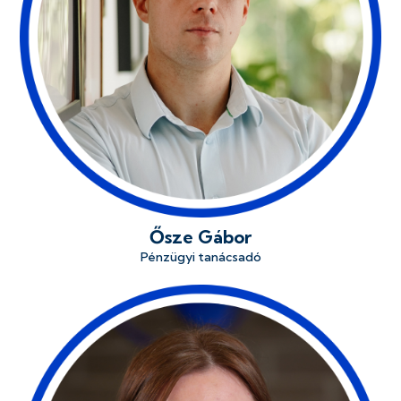
Ősze Gábor
Pénzügyi tanácsadó