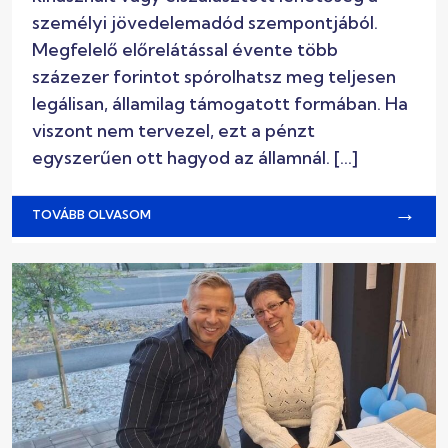
személyi jövedelemadód szempontjából.
Megfelelő előrelátással évente több
százezer forintot spórolhatsz meg teljesen
legálisan, államilag támogatott formában. Ha
viszont nem tervezel, ezt a pénzt
egyszerűen ott hagyod az államnál. […]
→
TOVÁBB OLVASOM