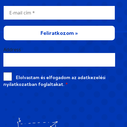
Feliratkozom »
Address
Elolvastam és elfogadom az
adatkezelési
nyilatkozatban
foglaltakat.
*