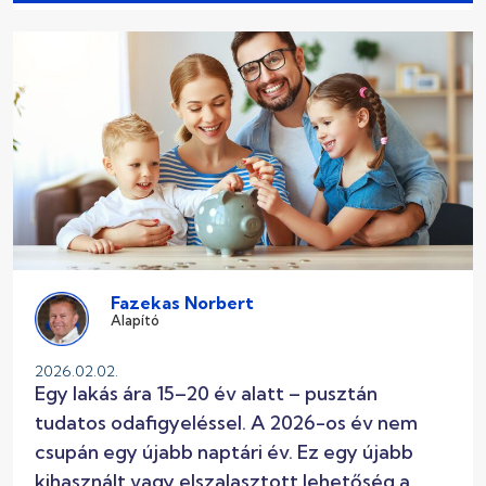
Fazekas Norbert
Alapító
2026.02.02.
Egy lakás ára 15–20 év alatt – pusztán
tudatos odafigyeléssel. A 2026-os év nem
csupán egy újabb naptári év. Ez egy újabb
kihasznált vagy elszalasztott lehetőség a