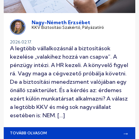
Nagy-Németh Erzsébet
KKV Biztosítási Szakértő, Pályázatíró
2026.02.17.
A legtöbb vállalkozásnál a biztosítások
kezelése „valakihez hozzá van csapva”. A
pénzügy intézi. A HR kezeli. A könyvelő figyel
rá. Vagy maga a cégvezető próbálja követni.
De a biztosítási menedzsment valójában egy
önálló szakterület. És a kérdés az: érdemes
ezért külön munkatársat alkalmazni? A válasz
a legtöbb KKV és még sok nagyvállalat
esetében is: NEM. […]
→
TOVÁBB OLVASOM