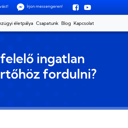
vást!
Írjon messengeren!
zügyi életpálya
Csapatunk
Blog
Kapcsolat
elelő ingatlan
rtőhöz fordulni?