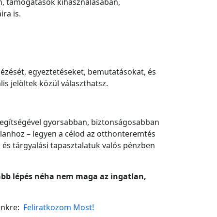
en, támogatások kihasználásában,
ra is.
nézését, egyeztetéseket, bemutatásokat, és
lis jelöltek közül választhatsz.
 Segítségével gyorsabban, biztonságosabban
atlanhoz – legyen a célod az otthonteremtés
k és tárgyalási tapasztalatuk valós pénzben
sabb lépés néha nem maga az ingatlan,
lünkre:
Feliratkozom Most!