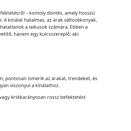
efektetésről – komoly döntés, amely hosszú
. A kínálat hatalmas, az árak változékonyak,
áthatatlanok a laikusok számára. Ebben a
títő, hanem egy kulcsszereplő, aki
n, pontosan ismerik az árakat, trendeket, és
gyan viszonyul a kínálathoz.
 vagy értékarányosan rossz befektetést