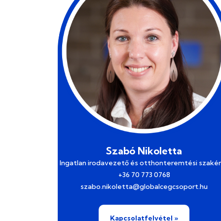
Szabó Nikoletta
Ingatlan irodavezető és otthonteremtési szaké
+36 70 773 0768
szabo.nikoletta@globalcegcsoport.hu
Kapcsolatfelvétel »