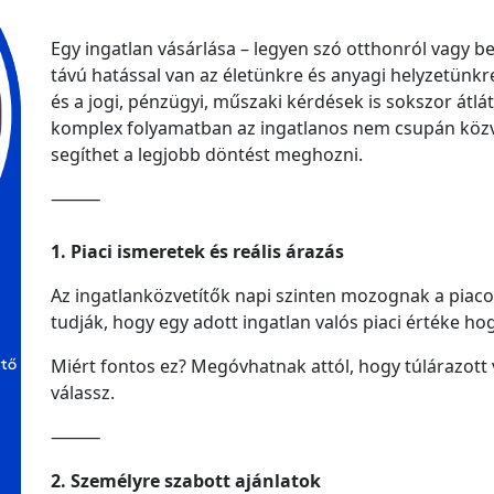
Egy ingatlan vásárlása – legyen szó otthonról vagy b
távú hatással van az életünkre és anyagi helyzetünkre
és a jogi, pénzügyi, műszaki kérdések is sokszor átl
komplex folyamatban az ingatlanos nem csupán közve
segíthet a legjobb döntést meghozni.
⸻
1. Piaci ismeretek és reális árazás
Az ingatlanközvetítők napi szinten mozognak a piaco
tudják, hogy egy adott ingatlan valós piaci értéke ho
rtő
Miért fontos ez? Megóvhatnak attól, hogy túlárazott
válassz.
⸻
2. Személyre szabott ajánlatok