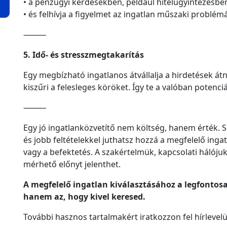
• a pénzügyi kérdésekben, például hitelügyintézésb
• és felhívja a figyelmet az ingatlan műszaki problémái
⸻
5. Idő- és stresszmegtakarítás
Egy megbízható ingatlanos átvállalja a hirdetések át
kiszűri a felesleges köröket. Így te a valóban potenciá
⸻
Egy jó ingatlanközvetítő nem költség, hanem érték.
és jobb feltételekkel juthatsz hozzá a megfelelő ing
vagy a befektetés. A szakértelmük, kapcsolati hálóju
mérhető előnyt jelenthet.
A megfelelő ingatlan kiválasztásához a legfonto
hanem az, hogy kivel keresed.
További hasznos tartalmakért iratkozzon fel hírleve