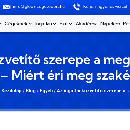
info@globalcegcsoport.hu
Kérjen ingyenes visszahí
Cégeknek
Ingatlan
Exit
Akadémia
Napelem
Pén
zvetítő szerepe a megf
 – Miért éri meg szaké
Kezdőlap
/
Blog
/
Egyéb
/
Az ingatlanközvetítő szerepe a...