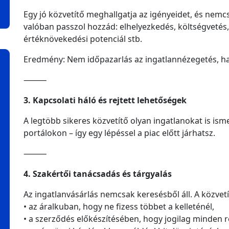
Egy jó közvetítő meghallgatja az igényeidet, és nemcs
valóban passzol hozzád: elhelyezkedés, költségvetés, 
értéknövekedési potenciál stb.
Eredmény: Nem időpazarlás az ingatlannézegetés, ha
⸻
3. Kapcsolati háló és rejtett lehetőségek
A legtöbb sikeres közvetítő olyan ingatlanokat is is
portálokon – így egy lépéssel a piac előtt járhatsz.
⸻
4. Szakértői tanácsadás és tárgyalás
Az ingatlanvásárlás nemcsak keresésből áll. A közvetí
• az áralkuban, hogy ne fizess többet a kelleténél,
• a szerződés előkészítésében, hogy jogilag minden 