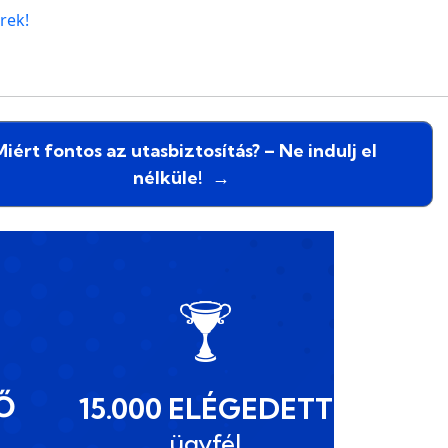
rek!
Miért fontos az utasbiztosítás? – Ne indulj el
nélküle!
→
Ő
15.000 ELÉGEDETT
ügyfél