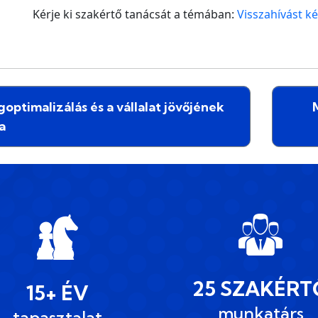
Kérje ki szakértő tanácsát a témában:
Visszahívást ké
ptimalizálás és a vállalat jövőjének
a
25 SZAKÉRT
15+ ÉV
munkatárs
tapasztalat