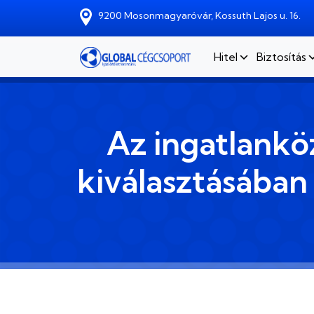
Skip to main content
9200 Mosonmagyaróvár, Kossuth Lajos u. 16.
Hitel
Biztosítás
Az ingatlankö
kiválasztásában