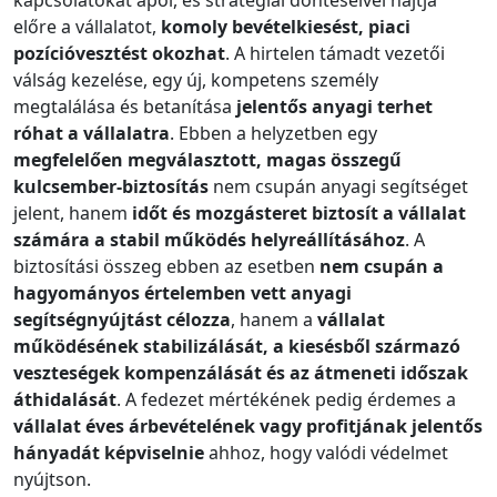
kapcsolatokat ápol, és stratégiai döntéseivel hajtja
előre a vállalatot,
komoly bevételkiesést, piaci
pozícióvesztést okozhat
. A hirtelen támadt vezetői
válság kezelése, egy új, kompetens személy
megtalálása és betanítása
jelentős anyagi terhet
róhat a vállalatra
. Ebben a helyzetben egy
megfelelően megválasztott, magas összegű
kulcsember-biztosítás
nem csupán anyagi segítséget
jelent, hanem
időt és mozgásteret biztosít a vállalat
számára a stabil működés helyreállításához
. A
biztosítási összeg ebben az esetben
nem csupán a
hagyományos értelemben vett anyagi
segítségnyújtást célozza
, hanem a
vállalat
működésének stabilizálását, a kiesésből származó
veszteségek kompenzálását és az átmeneti időszak
áthidalását
. A fedezet mértékének pedig érdemes a
vállalat éves árbevételének vagy profitjának jelentős
hányadát képviselnie
ahhoz, hogy valódi védelmet
nyújtson.