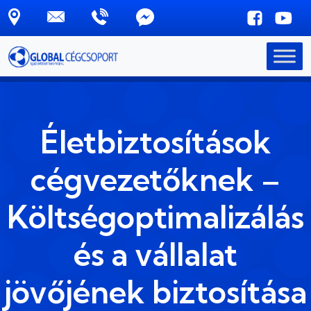
Skip to main content
Életbiztosítások
cégvezetőknek –
Költségoptimalizálás
és a vállalat
jövőjének biztosítása