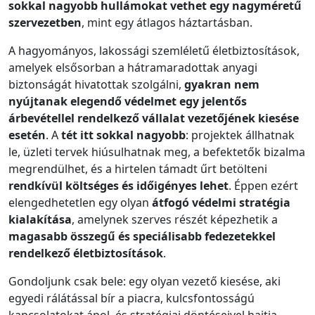
sokkal nagyobb hullámokat vethet egy nagyméretű
szervezetben
, mint egy átlagos háztartásban.
A hagyományos, lakossági szemléletű életbiztosítások,
amelyek elsősorban a hátramaradottak anyagi
biztonságát hivatottak szolgálni,
gyakran nem
nyújtanak elegendő védelmet egy jelentős
árbevétellel rendelkező vállalat vezetőjének kiesése
esetén
. A
tét itt sokkal nagyobb
: projektek állhatnak
le, üzleti tervek hiúsulhatnak meg, a befektetők bizalma
megrendülhet, és a hirtelen támadt űrt betölteni
rendkívül költséges és időigényes lehet
. Éppen ezért
elengedhetetlen egy olyan
átfogó védelmi stratégia
kialakítása
, amelynek szerves részét képezhetik a
magasabb összegű és speciálisabb fedezetekkel
rendelkező életbiztosítások
.
Gondoljunk csak bele: egy olyan vezető kiesése, aki
egyedi rálátással bír a piacra, kulcsfontosságú