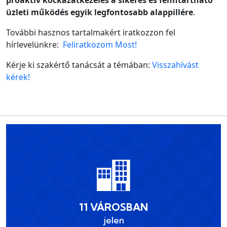
proaktív kockázatkezelés a sikeres és fenntartható
üzleti működés egyik legfontosabb alappillére
.
További hasznos tartalmakért iratkozzon fel
hírlevelünkre:
Feliratkozom Most!
Kérje ki szakértő tanácsát a témában:
Visszahívást
kérek!
11 VÁROSBAN
jelen