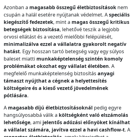
Azonban a
magasabb összegű életbiztosítások
nem
csupán a halál esetére nyújtanak védelmet. A
speciális
kiegészítő fedezetek
, mint a
magas összegű kritikus
betegségek biztosítása
, lehetővé teszik a legjobb
orvosi ellátást és a vezető mielőbbi felépülését,
minimalizálva ezzel a vállalatra gyakorolt negatív
hatást
. Egy hosszan tartó betegség vagy egy súlyos
baleset miatti
munkaképtelenség szintén komoly
problémákat okozhat egy vállalat életében
. A
megfelelő munkaképtelenség biztosítás
anyagi
támaszt nyújthat a cégnek a helyettesítés
költségeire és a kieső vezető jövedelmének
pótlására
.
A
magasabb díjú életbiztosításoknál
pedig egyre
hangsúlyosabbá válik a
költségként való elszámolás
lehetősége
, ami
jelentős adózási előnyöket kínálhat
a vállalat számára, javítva ezzel a havi cashflow-t
. A