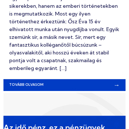
sikerekben, hanem az emberi történetekben
is megmutatkozik. Most egy ilyen
történethez érkeztünk: Ősz Éva 15 év
elhivatott munka után nyugdíjba vonult. Egyik
szemünk sír, a másik nevet. Sír, mert egy
fantasztikus kolléganőtől búcsúzunk –
olyasvalakitől, aki hosszú éveken át stabil
pontja volt a csapatnak, szakmailag és
emberileg egyaránt. […]
→
TOVÁBB OLVASOM
Az idő pénz, ez a pénzügyek