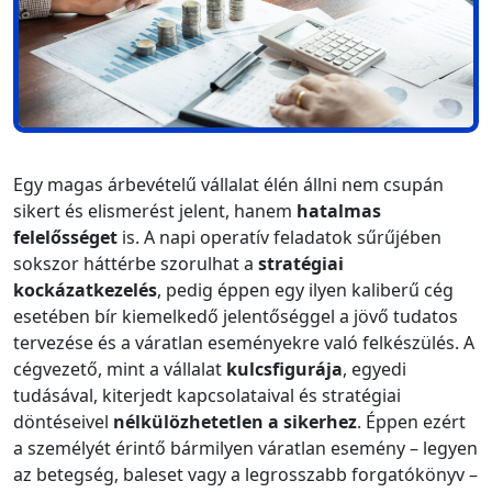
Egy magas árbevételű vállalat élén állni nem csupán
sikert és elismerést jelent, hanem
hatalmas
felelősséget
is. A napi operatív feladatok sűrűjében
sokszor háttérbe szorulhat a
stratégiai
kockázatkezelés
, pedig éppen egy ilyen kaliberű cég
esetében bír kiemelkedő jelentőséggel a jövő tudatos
tervezése és a váratlan eseményekre való felkészülés. A
cégvezető, mint a vállalat
kulcsfigurája
, egyedi
tudásával, kiterjedt kapcsolataival és stratégiai
döntéseivel
nélkülözhetetlen a sikerhez
. Éppen ezért
a személyét érintő bármilyen váratlan esemény – legyen
az betegség, baleset vagy a legrosszabb forgatókönyv –