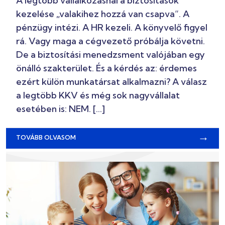
A legtöbb vállalkozásnál a biztosítások
kezelése „valakihez hozzá van csapva”. A
pénzügy intézi. A HR kezeli. A könyvelő figyel
rá. Vagy maga a cégvezető próbálja követni.
De a biztosítási menedzsment valójában egy
önálló szakterület. És a kérdés az: érdemes
ezért külön munkatársat alkalmazni? A válasz
a legtöbb KKV és még sok nagyvállalat
esetében is: NEM. […]
→
TOVÁBB OLVASOM