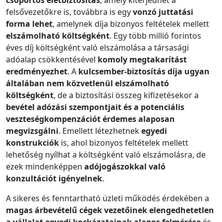
csoportos életbiztosítás
, amely kiterjedhet a
felsővezetőkre is, továbbra is egy
vonzó juttatási
forma lehet
, amelynek díja bizonyos feltételek mellett
elszámolható költségként
. Egy több millió forintos
éves díj költségként való elszámolása a társasági
adóalap csökkentésével
komoly megtakarítást
eredményezhet
. A
kulcsember-biztosítás díja ugyan
általában nem közvetlenül elszámolható
költségként
, de a biztosítási összeg kifizetésekor a
bevétel adózási szempontjait és a potenciális
veszteségkompenzációt érdemes alaposan
megvizsgálni
. Emellett létezhetnek
egyedi
konstrukciók
is, ahol bizonyos feltételek mellett
lehetőség nyílhat a költségként való elszámolásra, de
ezek mindenképpen
adójogászokkal való
konzultációt igényelnek
.
A sikeres és fenntartható üzleti működés érdekében a
magas árbevételű cégek vezetőinek elengedhetetlen