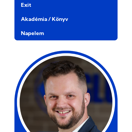
Exit
Akadémia / Könyv
Napelem