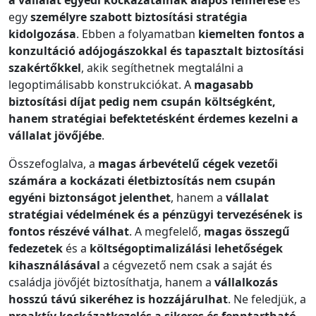
a vállalat egyedi kockázatainak alapos felmérése
és
egy
személyre szabott biztosítási stratégia
kidolgozása
. Ebben a folyamatban
kiemelten fontos a
konzultáció adójogászokkal és tapasztalt biztosítási
szakértőkkel
, akik segíthetnek megtalálni a
legoptimálisabb konstrukciókat. A
magasabb
biztosítási díjat pedig nem csupán költségként,
hanem stratégiai befektetésként érdemes kezelni a
vállalat jövőjébe
.
Összefoglalva, a
magas árbevételű cégek vezetői
számára a kockázati életbiztosítás nem csupán
egyéni biztonságot jelenthet
, hanem a
vállalat
stratégiai védelmének és a pénzügyi tervezésének is
fontos részévé válhat
. A megfelelő,
magas összegű
fedezetek
és a
költségoptimalizálási lehetőségek
kihasználásával
a cégvezető nem csak a saját és
családja jövőjét biztosíthatja, hanem a
vállalkozás
hosszú távú sikeréhez is hozzájárulhat
. Ne feledjük, a