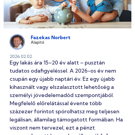
Fazekas Norbert
Alapító
2026.02.02.
Egy lakás ára 15–20 év alatt – pusztán
tudatos odafigyeléssel. A 2026-os év nem
csupán egy újabb naptári év. Ez egy újabb
kihasznált vagy elszalasztott lehetőség a
személyi jövedelemadód szempontjából.
Megfelelő előrelátással évente több
százezer forintot spórolhatsz meg teljesen
legálisan, államilag támogatott formában. Ha
viszont nem tervezel, ezt a pénzt