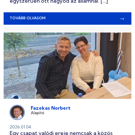
egyszerűen ott hagyod az államnál. […]
→
TOVÁBB OLVASOM
Fazekas Norbert
Alapító
2026.01.04.
Egy csapat valódi ereje nemcsak a közös