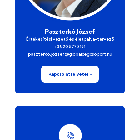
Paszterkó József
Értékesítési vezető és életpálya-tervező
+36 20 577 3191
paszterko.jozsef@globalcegcsoport.hu
Kapcsolatfelvétel »