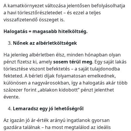
A kamatkörnyezet változása jelentősen befolyásolhatja
a havi törlesztőrészletedet – és ezzel a teljes
visszafizetendő összeget is.
Halogatás = magasabb hitelköltség.
Nőnek az albérletköltségek
Ha jelenleg albérletben élsz, minden hónapban olyan
pénzt fizetsz ki, amely
sosem térül meg
. Egy saját lakás
törlesztése viszont befektetés – a saját tulajdonodba
fekteted. A bérleti díjak folyamatosan emelkednek,
különösen a nagyvárosokban, így a halogatás akár több
százezer forint „ablakon kidobott” pénzt jelenthet
évente.
Lemaradsz egy jó lehetőségről
Az igazán jó ár-érték arányú ingatlanok gyorsan
gazdára találnak – ha most megtalálod az ideális