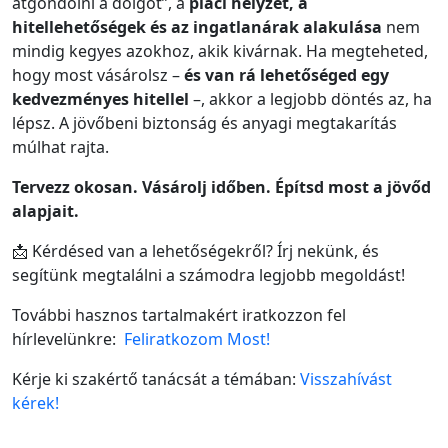
átgondolni a dolgot”, a
piaci helyzet, a
hitellehetőségek és az ingatlanárak alakulása
nem
mindig kegyes azokhoz, akik kivárnak. Ha megteheted,
hogy most vásárolsz –
és van rá lehetőséged egy
kedvezményes hitellel
–, akkor a legjobb döntés az, ha
lépsz. A jövőbeni biztonság és anyagi megtakarítás
múlhat rajta.
Tervezz okosan. Vásárolj időben. Építsd most a jövőd
alapjait.
📩 Kérdésed van a lehetőségekről? Írj nekünk, és
segítünk megtalálni a számodra legjobb megoldást!
További hasznos tartalmakért iratkozzon fel
hírlevelünkre:
Feliratkozom Most!
Kérje ki szakértő tanácsát a témában:
Visszahívást
kérek!