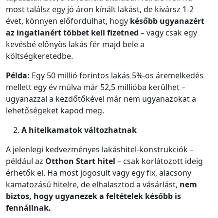
most találsz egy jó áron kínált lakást, de kivársz 1-2
évet, könnyen előfordulhat, hogy
később ugyanazért
az ingatlanért többet kell fizetned
– vagy csak egy
kevésbé előnyös lakás fér majd bele a
költségkeretedbe.
Példa:
Egy 50 millió forintos lakás 5%-os áremelkedés
mellett egy év múlva már 52,5 millióba kerülhet –
ugyanazzal a kezdőtőkével már nem ugyanazokat a
lehetőségeket kapod meg.
A hitelkamatok változhatnak
A jelenlegi kedvezményes lakáshitel-konstrukciók –
például az
Otthon Start hitel
– csak korlátozott ideig
érhetők el. Ha most jogosult vagy egy fix, alacsony
kamatozású hitelre, de elhalasztod a vásárlást,
nem
biztos, hogy ugyanezek a feltételek később is
fennállnak.