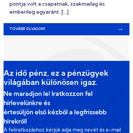
pontja volt a csapatnak, szakmailag és
emberileg egyaránt. […]
→
TOVÁBB OLVASOM
Az idő pénz, ez a pénzügyek
világában különösen igaz.
Ne maradjon le! Iratkozzon fel
hírlevelünkre és
értesüljön első kézből a legfrissebb
hírekről!
A feliratkozáshoz kérjük adja meg nevét és e-mail