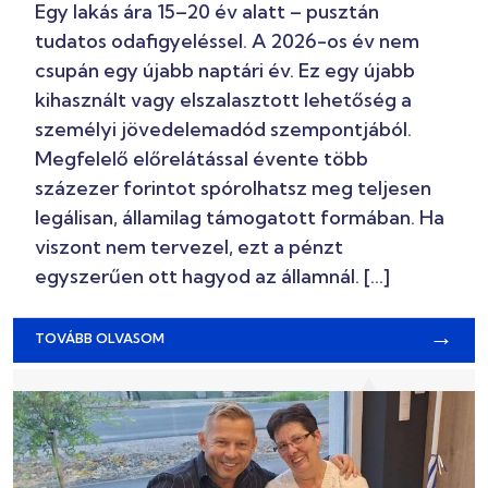
Egy lakás ára 15–20 év alatt – pusztán
tudatos odafigyeléssel. A 2026-os év nem
csupán egy újabb naptári év. Ez egy újabb
kihasznált vagy elszalasztott lehetőség a
személyi jövedelemadód szempontjából.
Megfelelő előrelátással évente több
százezer forintot spórolhatsz meg teljesen
legálisan, államilag támogatott formában. Ha
viszont nem tervezel, ezt a pénzt
egyszerűen ott hagyod az államnál. […]
→
TOVÁBB OLVASOM