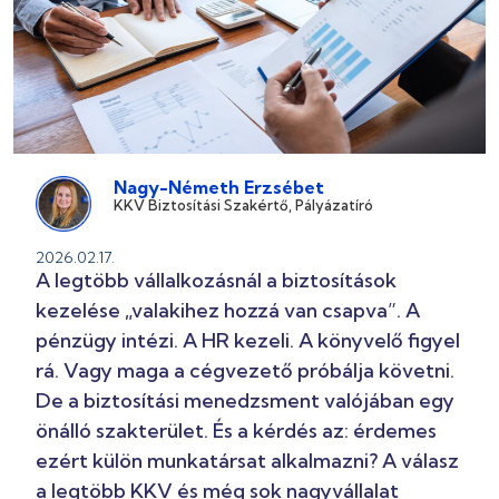
Nagy-Németh Erzsébet
KKV Biztosítási Szakértő, Pályázatíró
2026.02.17.
A legtöbb vállalkozásnál a biztosítások
kezelése „valakihez hozzá van csapva”. A
pénzügy intézi. A HR kezeli. A könyvelő figyel
rá. Vagy maga a cégvezető próbálja követni.
De a biztosítási menedzsment valójában egy
önálló szakterület. És a kérdés az: érdemes
ezért külön munkatársat alkalmazni? A válasz
a legtöbb KKV és még sok nagyvállalat