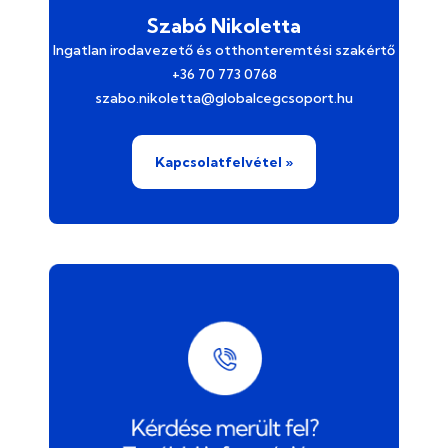
Szabó Nikoletta
Ingatlan irodavezető és otthonteremtési szakértő
+36 70 773 0768
szabo.nikoletta@globalcegcsoport.hu
Kapcsolatfelvétel »