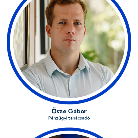
Ősze Gábor
Pénzügyi tanácsadó