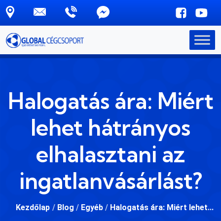
Skip to main content
Halogatás ára: Miért
lehet hátrányos
elhalasztani az
ingatlanvásárlást?
Kezdőlap
/
Blog
/
Egyéb
/
Halogatás ára: Miért lehet...