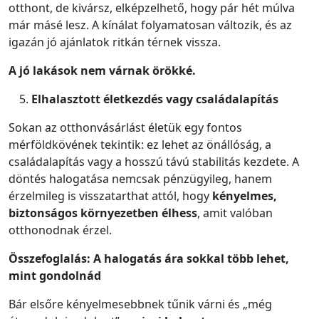
otthont, de kivársz, elképzelhető, hogy pár hét múlva
már másé lesz. A kínálat folyamatosan változik, és az
igazán jó ajánlatok ritkán térnek vissza.
A jó lakások nem várnak örökké.
Elhalasztott életkezdés vagy családalapítás
Sokan az otthonvásárlást életük egy fontos
mérföldkövének tekintik: ez lehet az önállóság, a
családalapítás vagy a hosszú távú stabilitás kezdete. A
döntés halogatása nemcsak pénzügyileg, hanem
érzelmileg is visszatarthat attól, hogy
kényelmes,
biztonságos környezetben élhess
, amit valóban
otthonodnak érzel.
Összefoglalás: A halogatás ára sokkal több lehet,
mint gondolnád
Bár elsőre kényelmesebbnek tűnik várni és „még