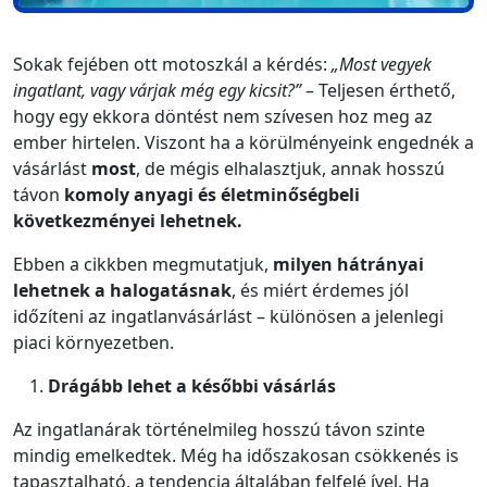
Sokak fejében ott motoszkál a kérdés:
„Most vegyek
ingatlant, vagy várjak még egy kicsit?”
– Teljesen érthető,
hogy egy ekkora döntést nem szívesen hoz meg az
ember hirtelen. Viszont ha a körülményeink engednék a
vásárlást
most
, de mégis elhalasztjuk, annak hosszú
távon
komoly anyagi és életminőségbeli
következményei lehetnek.
Ebben a cikkben megmutatjuk,
milyen hátrányai
lehetnek a halogatásnak
, és miért érdemes jól
időzíteni az ingatlanvásárlást – különösen a jelenlegi
piaci környezetben.
Drágább lehet a későbbi vásárlás
Az ingatlanárak történelmileg hosszú távon szinte
mindig emelkedtek. Még ha időszakosan csökkenés is
tapasztalható, a tendencia általában felfelé ível. Ha