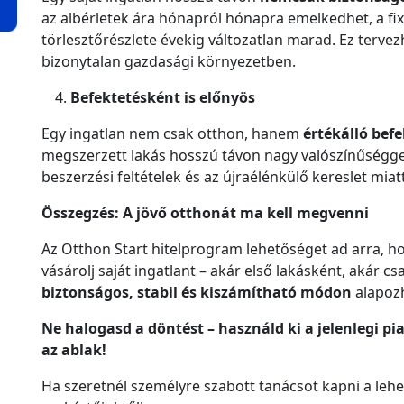
az albérletek ára hónapról hónapra emelkedhet, a fi
törlesztőrészlete évekig változatlan marad. Ez terve
bizonytalan gazdasági környezetben.
Befektetésként is előnyös
Egy ingatlan nem csak otthon, hanem
értékálló befe
megszerzett lakás hosszú távon nagy valószínűséggel
beszerzési feltételek és az újraélénkülő kereslet miatt
Összegzés: A jövő otthonát ma kell megvenni
Az Otthon Start hitelprogram lehetőséget ad arra, ho
vásárolj saját ingatlant – akár első lakásként, akár csa
biztonságos, stabil és kiszámítható módon
alapozh
Ne halogasd a döntést – használd ki a jelenlegi pia
az ablak!
Ha szeretnél személyre szabott tanácsot kapni a lehe