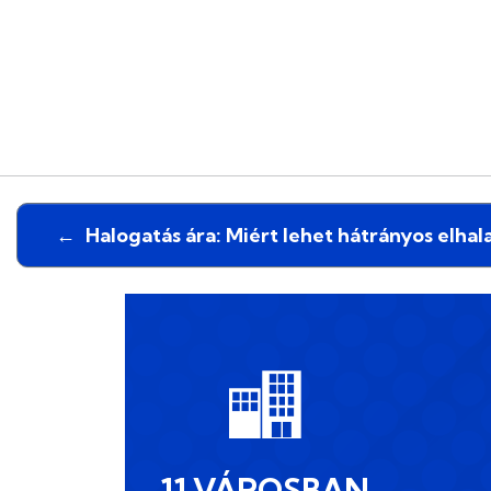
←
Halogatás ára: Miért lehet hátrányos elhal
11 VÁROSBAN