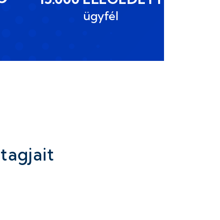
ügyfél
tagjait