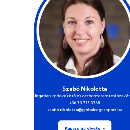
Szabó Nikoletta
Ingatlan irodavezető és otthonteremtési szaké
+36 70 773 0768
szabo.nikoletta@globalcegcsoport.hu
Kapcsolatfelvétel »