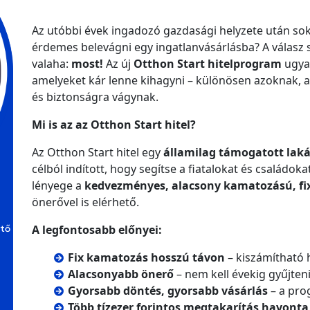
Az utóbbi évek ingadozó gazdasági helyzete után sok
érdemes belevágni egy ingatlanvásárlásba? A válasz
valaha:
most!
Az új
Otthon Start hitelprogram
ugyan
amelyeket kár lenne kihagyni – különösen azoknak, a
és biztonságra vágynak.
Mi is az az Otthon Start hitel?
Az Otthon Start hitel egy
államilag támogatott lak
célból indított, hogy segítse a fiatalokat és családo
lényege a
kedvezményes, alacsony kamatozású, fix 
önerővel is elérhető.
A legfontosabb előnyei:
rtő
Fix kamatozás hosszú távon
– kiszámítható h
Alacsonyabb önerő
– nem kell évekig gyűjteni
Gyorsabb döntés, gyorsabb vásárlás
– a pro
Több tízezer forintos megtakarítás havonta