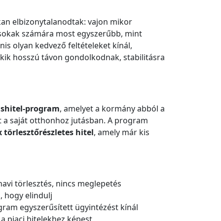
an elbizonytalanodtak: vajon mikor
 sokak számára most egyszerűbb, mint
is olyan kedvező feltételeket kínál,
kik hosszú távon gondolkodnak, stabilitásra
áshitel-program
, amelyet a kormány abból a
kat a saját otthonhoz jutásban. A program
törlesztőrészletes hitel
, amely már kis
avi törlesztés, nincs meglepetés
, hogy elindulj
gram egyszerűsített ügyintézést kínál
a piaci hitelekhez képest