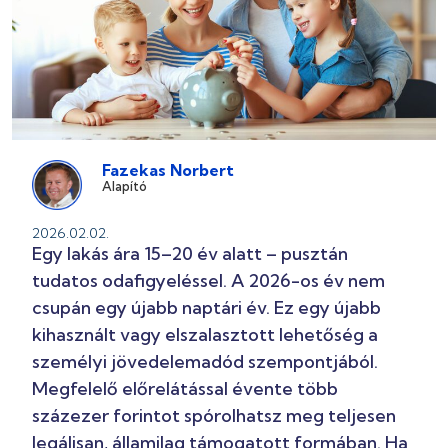
Fazekas Norbert
Alapító
2026.02.02.
Egy lakás ára 15–20 év alatt – pusztán
tudatos odafigyeléssel. A 2026-os év nem
csupán egy újabb naptári év. Ez egy újabb
kihasznált vagy elszalasztott lehetőség a
személyi jövedelemadód szempontjából.
Megfelelő előrelátással évente több
százezer forintot spórolhatsz meg teljesen
legálisan, államilag támogatott formában. Ha