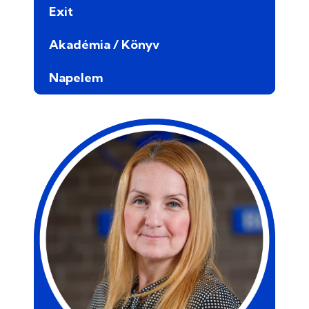
Exit
Akadémia / Könyv
Napelem