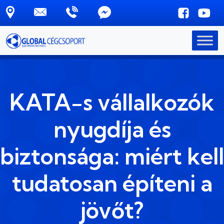
Skip to main content
KATA-s vállalkozók
nyugdíja és
biztonsága: miért kell
tudatosan építeni a
jövőt?