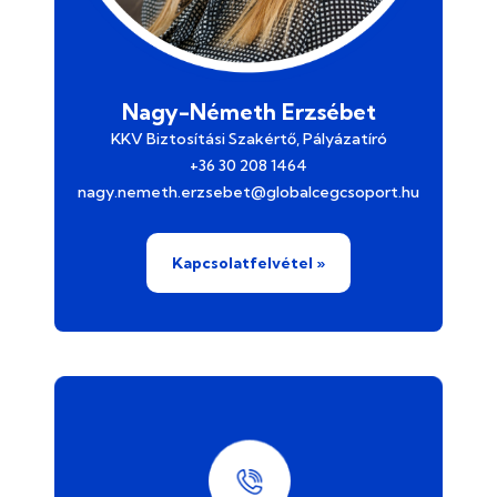
Nagy-Németh Erzsébet
KKV Biztosítási Szakértő, Pályázatíró
+36 30 208 1464
nagy.nemeth.erzsebet@globalcegcsoport.hu
Kapcsolatfelvétel »