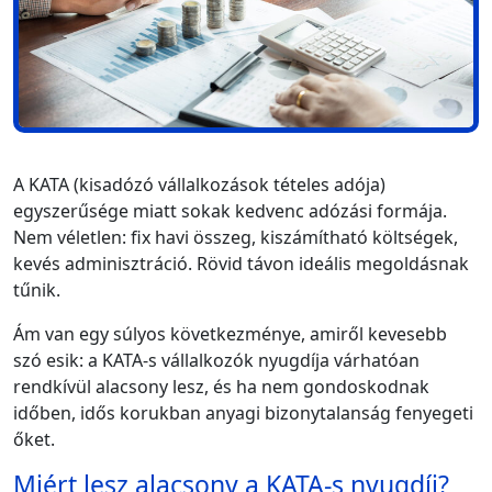
A KATA (kisadózó vállalkozások tételes adója)
egyszerűsége miatt sokak kedvenc adózási formája.
Nem véletlen: fix havi összeg, kiszámítható költségek,
kevés adminisztráció. Rövid távon ideális megoldásnak
tűnik.
Ám van egy súlyos következménye, amiről kevesebb
szó esik: a KATA-s vállalkozók nyugdíja várhatóan
rendkívül alacsony lesz, és ha nem gondoskodnak
időben, idős korukban anyagi bizonytalanság fenyegeti
őket.
Miért lesz alacsony a KATA-s nyugdíj?