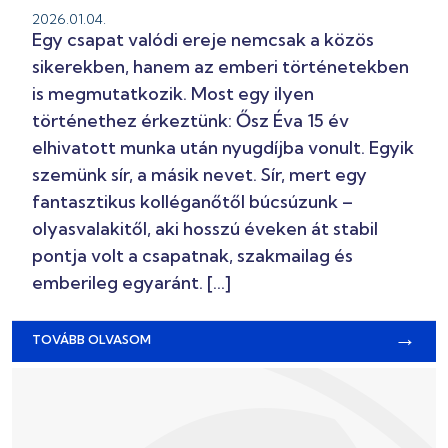
2026.01.04.
Egy csapat valódi ereje nemcsak a közös
sikerekben, hanem az emberi történetekben
is megmutatkozik. Most egy ilyen
történethez érkeztünk: Ősz Éva 15 év
elhivatott munka után nyugdíjba vonult. Egyik
szemünk sír, a másik nevet. Sír, mert egy
fantasztikus kolléganőtől búcsúzunk –
olyasvalakitől, aki hosszú éveken át stabil
pontja volt a csapatnak, szakmailag és
emberileg egyaránt. […]
→
TOVÁBB OLVASOM