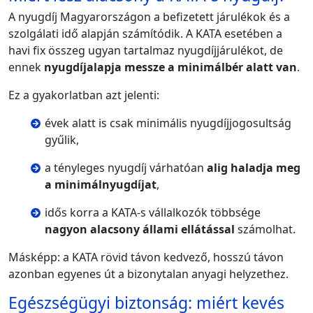
A nyugdíj Magyarországon a befizetett járulékok és a
szolgálati idő alapján számítódik. A KATA esetében a
havi fix összeg ugyan tartalmaz nyugdíjjárulékot, de
ennek
nyugdíjalapja messze a minimálbér alatt van
.
Ez a gyakorlatban azt jelenti:
évek alatt is csak minimális nyugdíjjogosultság
gyűlik,
a tényleges nyugdíj várhatóan
alig haladja meg
a minimálnyugdíjat
,
idős korra a KATA-s vállalkozók többsége
nagyon alacsony állami ellátással
számolhat.
Másképp: a KATA rövid távon kedvező, hosszú távon
azonban egyenes út a bizonytalan anyagi helyzethez.
Egészségügyi biztonság: miért kevés