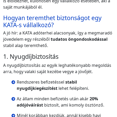
is előidézhet, különösen egy vállalkozó esetében, aki a
saját munkájából él.
Hogyan teremthet biztonságot egy
KATA-s vállalkozó?
A jó hír: a KATA adóterhei alacsonyak, így a megmaradó
jövedelem egy részéből
tudatos öngondoskodással
stabil alap teremthető.
1. Nyugdíjbiztosítás
A nyugdíjbiztosítás az egyik leghatékonyabb megoldás
arra, hogy valaki saját kezébe vegye a jövőjét.
Rendszeres befizetéssel
stabil
nyugdíjkiegészítést
lehet felépíteni.
Az állam minden befizetés után akár
20%
adójóváírást
biztosít, ami komoly ösztönző.
Minél korábban kezdjük, annál kisebb havi