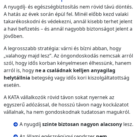
A nyugdíj- és egészségbiztosítás nem rövid távú döntés.
A hatás az évek során épül fel. Minél előbb kezd valaki
takarékoskodni és védekezni, annál kisebb terhet jelent
a havi befizetés – és annál nagyobb biztonságot jelent a
jövőben.
A legrosszabb stratégia: várni és bízni abban, hogy
„valahogy majd lesz”. Az öngondoskodás nemcsak arról
szól, hogy idős korban kényelmesen élhessünk, hanem
arról is, hogy
ne a családnak kelljen anyagilag
helytállnia
betegség vagy idős kori kiszolgáltatottság
esetén.
A KATA vállalkozók rövid távon sokat nyernek az
egyszerű adózással, de hosszú távon nagy kockázatot
vállalnak, ha nem gondoskodnak tudatosan magukról.
A nyugdíj
szinte biztosan nagyon alacsony
lesz.
Az állami egészségügyi rendszer
nem