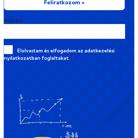
Feliratkozom »
Address
Elolvastam és elfogadom az
adatkezelési
nyilatkozatban
foglaltakat.
*