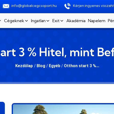
info@globalcegcsoport.hu
Kérjen ingyenes visszahí
Cégeknek
Ingatlan
Exit
Akadémia
Napelem
Pén
rt 3 % Hitel, mint Bef
Kezdőlap
/
Blog
/
Egyéb
/
Otthon start 3 %...