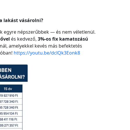
 lakást vásárolni?
sek egyre népszerűbbek — és nem véletlenül.
ővel
és kedvező,
3%-os fix kamatozású
nál, amelyekkel kevés más befektetés
dóban!
https://youtu.be/dclQk3Eonk8