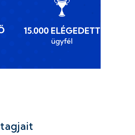
Ő
15.000 ELÉGEDETT
ügyfél
tagjait