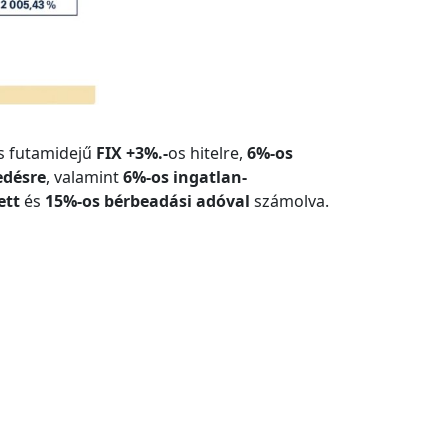
es futamidejű
FIX +3%.-
os hitelre,
6%-os
edésre
, valamint
6%-os ingatlan-
ett
és
15%-os bérbeadási adóval
számolva.