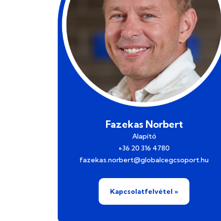
Fazekas Norbert
Alapító
‭+36 20 316 4780‬
fazekas.norbert@globalcegcsoport.hu
Kapcsolatfelvétel »