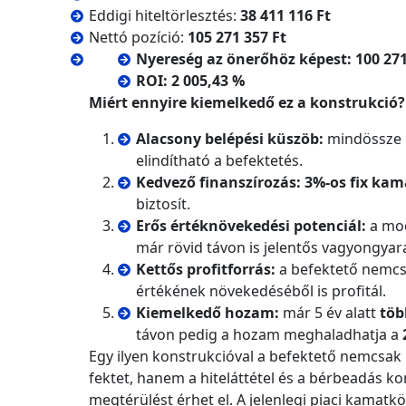
Eddigi hiteltörlesztés:
38 411 116 Ft
Nettó pozíció:
105 271 357 Ft
Nyereség az önerőhöz képest:
100 271
ROI:
2 005,43 %
Miért ennyire kiemelkedő ez a konstrukció?
Alacsony belépési küszöb:
mindössze
elindítható a befektetés.
Kedvező finanszírozás:
3%-os fix kam
biztosít.
Erős értéknövekedési potenciál:
a mod
már rövid távon is jelentős vagyongya
Kettős profitforrás:
a befektető nemcsa
értékének növekedéséből is profitál.
Kiemelkedő hozam:
már 5 év alatt
töb
távon pedig a hozam meghaladhatja a
Egy ilyen konstrukcióval a befektető nemcsak 
fektet, hanem a hiteláttétel és a bérbeadás 
megtérülést érhet el. A jelenlegi piaci kamatk