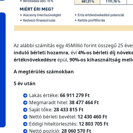
Az alábbi számítás egy 45Millió forint összegű 25 év
induló bérleti hozamra
, évi
4%-os bérleti díj növek
értéknövekedésre
épül,
90%-os kihasználtság mell
A megtérülés számokban
5 év után
Lakás értéke:
66 911 279 Ft
Megmaradt hitel:
38 477 464 Ft
Saját tőke:
28 433 815 Ft
Nettó bérleti bevétel:
12 430 460 Ft
Eddigi hiteltörlesztés:
12 803 705 Ft
Nettó pozíció:
28 060 570 Ft