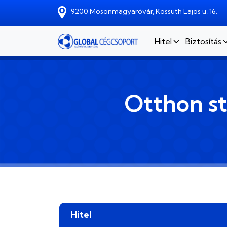
Skip to main content
9200 Mosonmagyaróvár, Kossuth Lajos u. 16.
Hitel
Biztosítás
Otthon sta
Hitel