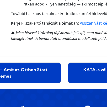
ritkán adódik ilyen lehetőség — aki most lép,
További hasznos tartalmakért iratkozzon fel hírleve
Kérje ki szakértő tanácsát a témában:
Visszahívást ké
⚠️
Jelen hírlevél kizárólag tájékoztató jellegű, nem minős
hitelígéretnek. A bemutatott számítások modellezett péld
 – Amit az Otthon Start
KATA-s váll
rdemes