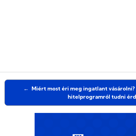
←
Miért most éri meg ingatlant vásárolni?
hitelprogramról tudni é