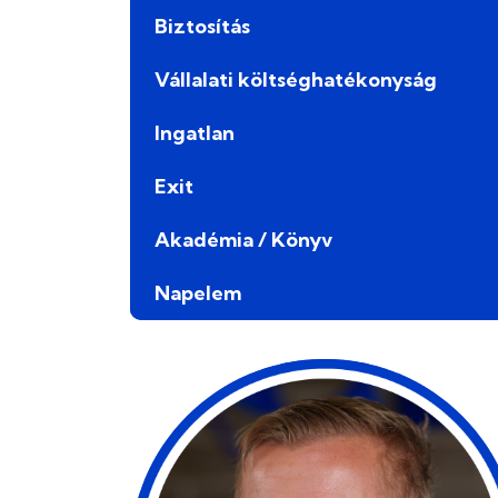
Biztosítás
Vállalati költséghatékonyság
Ingatlan
Exit
Akadémia / Könyv
Napelem