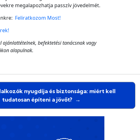
 évekre megalapozhatja passzív jövedelmét.
lünkre:
Feliratkozom Most!
rek!
ül ajánlattételnek, befektetési tanácsnak vagy
ákon alapulnak.
alkozók nyugdíja és biztonsága: miért kell
tudatosan építeni a jövőt?
→