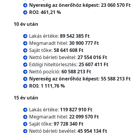
Nyereség az önerőhöz képest:
23 060 570 Ft
ROI:
461,21 %
10 év után
Lakás értéke:
89 542 385 Ft
Megmaradt hitel:
30 900 777 Ft
Saját tőke:
58 641 608 Ft
Nettó bérleti bevétel:
27 554 016 Ft
Eddigi hiteltörlesztés:
25 607 411 Ft
Nettó pozíció:
60 588 213 Ft
Nyereség az önerőhöz képest:
55 588 213 Ft
ROI:
1 111,76 %
15 év után
Lakás értéke:
119 827 910 Ft
Megmaradt hitel:
22 099 570 Ft
Saját tőke:
97 728 340 Ft
Nettó bérleti bevétel:
45 954 134 Ft