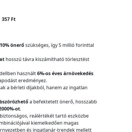
 357 Ft
10% önerő
szükséges, így 5 millió forinttal
at
hosszú távra kiszámítható törlesztést
ellben használt
6%-os éves árnövekedés
rapodást eredményez.
k a bérleti díjakból, hanem az ingatlan
bszörözhető
a befektetett önerő, hosszabb
2000%-ot
.
biztonságos, reálértékét tartó eszközbe
kombinációjával kiemelkedően magas
örnyezetben és ingatlanár-trendek mellett