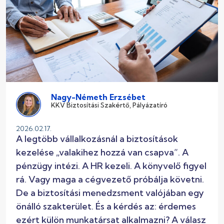
Nagy-Németh Erzsébet
KKV Biztosítási Szakértő, Pályázatíró
2026.02.17.
A legtöbb vállalkozásnál a biztosítások
kezelése „valakihez hozzá van csapva”. A
pénzügy intézi. A HR kezeli. A könyvelő figyel
rá. Vagy maga a cégvezető próbálja követni.
De a biztosítási menedzsment valójában egy
önálló szakterület. És a kérdés az: érdemes
ezért külön munkatársat alkalmazni? A válasz