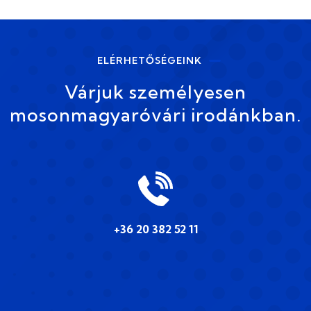
ELÉRHETŐSÉGEINK
Várjuk személyesen
mosonmagyaróvári irodánkban.
+36 20 382 52 11