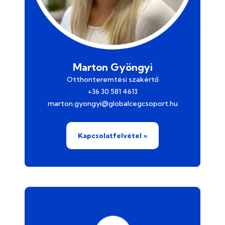
Marton Gyöngyi
Otthonteremtési szakértő
+36 30 581 4613
marton.gyongyi@globalcegcsoport.hu
Kapcsolatfelvétel »