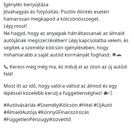
Igénylés benyújtása
Jóváhagyás és folyósítás: Pozitív döntés esetén
hamarosan megkapod a kölcsönösszeget.
Lépj most!
Ne hagyd, hogy az anyagiak hátráltassanak az álmaid
autójának megszerzésében! Lépj kapcsolatba velem, és
segítek a személyi kölcsön igénylésében, hogy
mihamarabb a saját autód kormányát foghasd. 🌟🚗
📞 Keress meg még ma, és indulj el az úton az új autód
felé!
Most itt az idő, hogy valóra váltsd az álmod és egy
lépéssel közelebb kerülj a függetlenséghez! 🚘💨
#Autóvásárlás #SzemélyiKölcsön #Hitel #ÚjAutó
#ÁlmaidAutója #KönnyűFinanszírozás
#FüggetlenPénzügyiKözvetítő