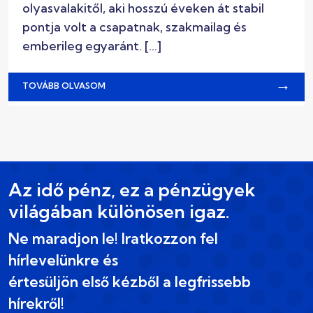
olyasvalakitől, aki hosszú éveken át stabil
pontja volt a csapatnak, szakmailag és
emberileg egyaránt. […]
→
TOVÁBB OLVASOM
Az idő pénz, ez a pénzügyek
világában különösen igaz.
Ne maradjon le! Iratkozzon fel
hírlevelünkre és
értesüljön első kézből a legfrissebb
hírekről!