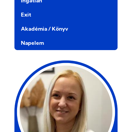
Ingatlan
Exit
Akadémia / Könyv
Napelem