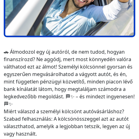
🚗 Álmodozol egy új autóról, de nem tudod, hogyan
finanszírozd? Ne aggódj, mert most könnyedén valóra
válthatod ezt az álmot! Személyi kölcsönnel gyorsan és
egyszerűen megvásárolhatod a vágyott autót, és én,
mint független pénzügyi közvetítő, minden piacon lévő
bank kínálatát látom, hogy megtaláljam számodra a
legkedvezőbb megoldást. 🏁✨ – és mindezt ingyenesen!
🏁✨
Miért válaszd a személyi kölcsönt autóvásárláshoz?
Szabad felhasználás: A kölcsönösszeggel azt az autót
választhatod, amelyik a legjobban tetszik, legyen az új
vagy használt.