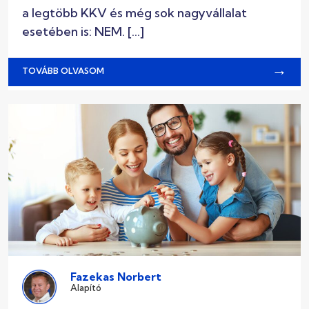
a legtöbb KKV és még sok nagyvállalat
esetében is: NEM. […]
→
TOVÁBB OLVASOM
Fazekas Norbert
Alapító