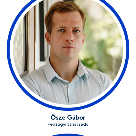
Ősze Gábor
Pénzügyi tanácsadó