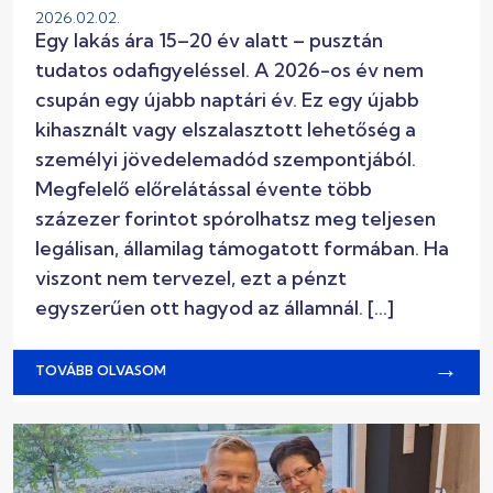
2026.02.02.
Egy lakás ára 15–20 év alatt – pusztán
tudatos odafigyeléssel. A 2026-os év nem
csupán egy újabb naptári év. Ez egy újabb
kihasznált vagy elszalasztott lehetőség a
személyi jövedelemadód szempontjából.
Megfelelő előrelátással évente több
százezer forintot spórolhatsz meg teljesen
legálisan, államilag támogatott formában. Ha
viszont nem tervezel, ezt a pénzt
egyszerűen ott hagyod az államnál. […]
→
TOVÁBB OLVASOM