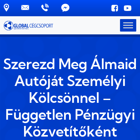
Skip to main content
Szerezd Meg Álmaid
Autóját Személyi
Kölcsönnel –
Független Pénzügyi
Közvetítőként