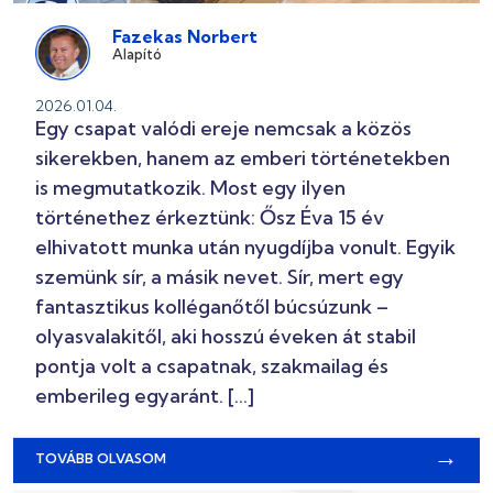
Fazekas Norbert
Alapító
2026.01.04.
Egy csapat valódi ereje nemcsak a közös
sikerekben, hanem az emberi történetekben
is megmutatkozik. Most egy ilyen
történethez érkeztünk: Ősz Éva 15 év
elhivatott munka után nyugdíjba vonult. Egyik
szemünk sír, a másik nevet. Sír, mert egy
fantasztikus kolléganőtől búcsúzunk –
olyasvalakitől, aki hosszú éveken át stabil
pontja volt a csapatnak, szakmailag és
emberileg egyaránt. […]
→
TOVÁBB OLVASOM