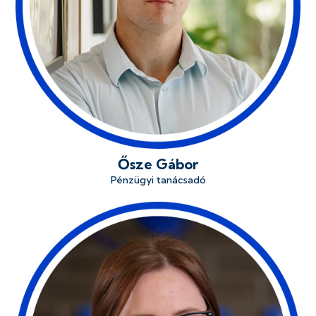
Ősze Gábor
Pénzügyi tanácsadó