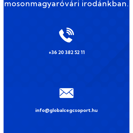
mosonmagyaróvári irodánkban.
+36 20 382 52 11
info@globalcegcsoport.hu