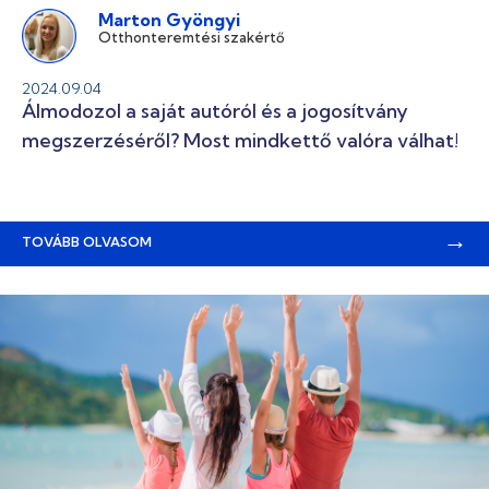
Marton Gyöngyi
Otthonteremtési szakértő
2024.09.04
Álmodozol a saját autóról és a jogosítvány
megszerzéséről? Most mindkettő valóra válhat!
→
TOVÁBB OLVASOM