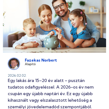
Fazekas Norbert
Alapító
2026.02.02.
Egy lakás ára 15–20 év alatt – pusztán
tudatos odafigyeléssel. A 2026-os év nem
csupán egy újabb naptári év. Ez egy újabb
kihasznált vagy elszalasztott lehetőség a
személyi jövedelemadód szempontjából.