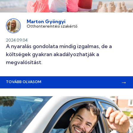
Marton Gyöngyi
Otthonteremtési szakértő
2024.09.04
A nyaralás gondolata mindig izgalmas, de a
költségek gyakran akadályozhatják a
megvalósítást.
→
TOVÁBB OLVASOM