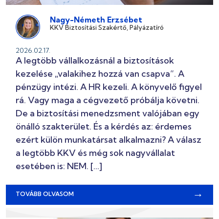
Nagy-Németh Erzsébet
KKV Biztosítási Szakértő, Pályázatíró
2026.02.17.
A legtöbb vállalkozásnál a biztosítások
kezelése „valakihez hozzá van csapva”. A
pénzügy intézi. A HR kezeli. A könyvelő figyel
rá. Vagy maga a cégvezető próbálja követni.
De a biztosítási menedzsment valójában egy
önálló szakterület. És a kérdés az: érdemes
ezért külön munkatársat alkalmazni? A válasz
a legtöbb KKV és még sok nagyvállalat
esetében is: NEM. […]
→
TOVÁBB OLVASOM