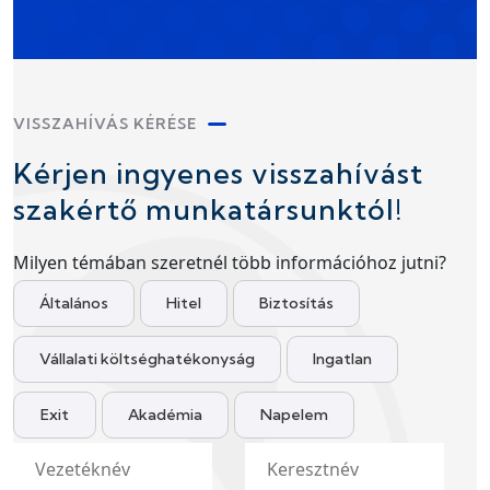
VISSZAHÍVÁS KÉRÉSE
Kérjen ingyenes visszahívást
szakértő munkatársunktól!
Milyen témában szeretnél több információhoz jutni?
Általános
Hitel
Biztosítás
Vállalati költséghatékonyság
Ingatlan
Exit
Akadémia
Napelem